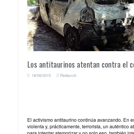
Los antitaurinos atentan contra el c
18/06/2015
Redacció
El activismo antitaurino continúa avanzando. En e
violenta y, prácticamente, terrorista, un auténtico 
para intentar atemorizar y no solo eso, también i