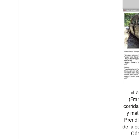
«La
(Fra
corrida
y mat
Prendi
de la e
Cér