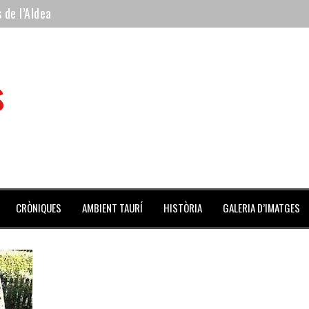
 de l’Aldea
 mes de julio repleto de actividades
ilero de la Monumental de Barcelona y padre de los toreros Enr
s
avegante», premiado como el novillo más bravo en San Adrián
al Coliseo Balear
CRÒNIQUES
AMBIENT TAURÍ
HISTÒRIA
GALERIA D’IMATGES