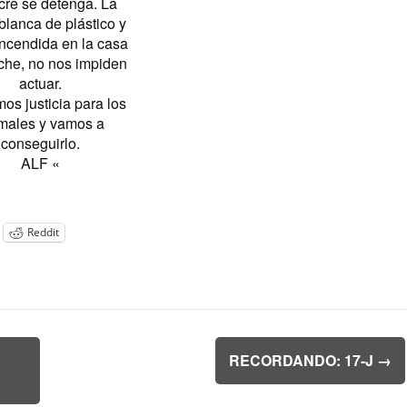
re se detenga. La
blanca de plástico y
encendida en la casa
che, no nos impiden
actuar.
os justicia para los
males y vamos a
conseguirlo.
ALF «
Reddit
RECORDANDO: 17-J
→