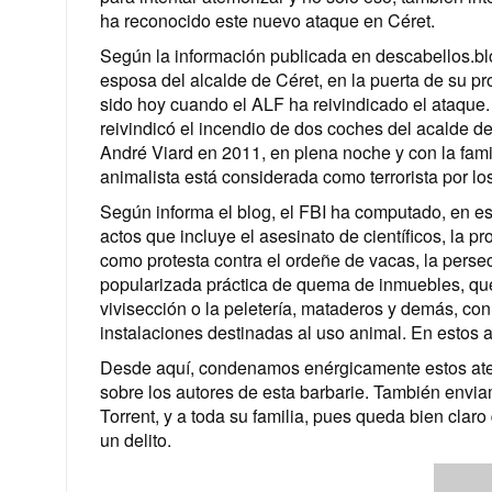
ha reconocido este nuevo ataque en Céret.
Según la información publicada en descabellos.blo
esposa del alcalde de Céret, en la puerta de su p
sido hoy cuando el ALF ha reivindicado el ataque
reivindicó el incendio de dos coches del acalde d
André Viard en 2011, en plena noche y con la famili
animalista está considerada como terrorista por lo
Según informa el blog, el FBI ha computado, en es
actos que incluye el asesinato de científicos, la
como protesta contra el ordeñe de vacas, la perse
popularizada práctica de quema de inmuebles, que 
vivisección o la peletería, mataderos y demás, con 
instalaciones destinadas al uso animal. En estos 
Desde aquí, condenamos enérgicamente estos aten
sobre los autores de esta barbarie. También enviam
Torrent, y a toda su familia, pues queda bien claro 
un delito.