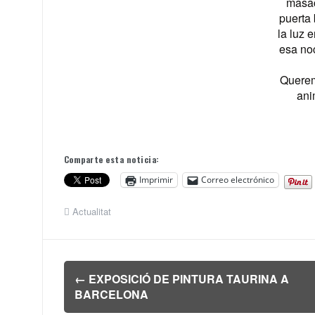
masac
puerta 
la luz 
esa no
Querem
ani
Comparte esta noticia:
Imprimir
Correo electrónico
Actualitat
Navegación
←
EXPOSICIÓ DE PINTURA TAURINA A
de
BARCELONA
entradas