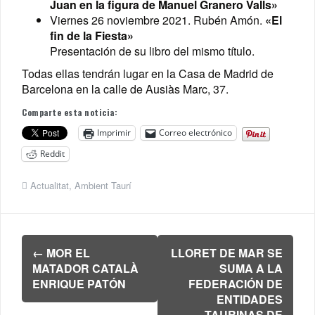
Juan en la figura de Manuel Granero Valls»
Viernes 26 noviembre 2021. Rubén Amón.
«El
fin de la Fiesta»
Presentación de su libro del mismo título.
Todas ellas tendrán lugar en la Casa de Madrid de
Barcelona en la calle de Ausiàs Marc, 37.
Comparte esta noticia:
Imprimir
Correo electrónico
Reddit
Actualitat
,
Ambient Taurí
Navegación
←
MOR EL
LLORET DE MAR SE
de
MATADOR CATALÀ
SUMA A LA
entradas
ENRIQUE PATÓN
FEDERACIÓN DE
ENTIDADES
TAURINAS DE