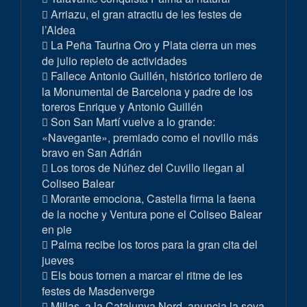
Arriazu, el gran atractiu de les festes de
l’Aldea
La Peña Taurina Oro y Plata cierra un mes
de julio repleto de actividades
Fallece Antonio Guillén, histórico torilero de
la Monumental de Barcelona y padre de los
toreros Enrique y Antonio Guillén
Son San Martí vuelve a lo grande:
«Navegante», premiado como el novillo más
bravo en San Adrián
Los toros de Núñez del Cuvillo llegan al
Coliseo Balear
Morante emociona, Castella firma la faena
de la noche y Ventura pone el Coliseo Balear
en pie
Palma recibe los toros para la gran cita del
jueves
Els bous tornen a marcar el ritme de les
festes de Masdenverge
Millas, a la Catalunya Nord, anuncia la seva