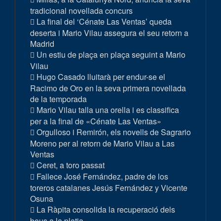
tradicional novellada concurs
La final del ‘Cénate Las Ventas’ queda
deserta i Mario Vilau assegura el seu retorn a
Madrid
Un estiu de plaça en plaça seguint a Mario
Vilau
Hugo Casado lluitarà per endur-se el
Racimo de Oro en la seva primera novellada
de la temporada
Mario Vilau talla una orella i es classifica
per a la final de «Cénate Las Ventas»
Orgulloso i Remirón, els novells de Sagrario
Moreno per al retorn de Mario Vilau a Las
Ventas
Ceret, a toro passat
Fallece José Fernández, padre de los
toreros catalanes Jesús Fernández y Vicente
Osuna
La Ràpita consolida la recuperació dels
bous a la platja