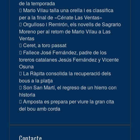
de la temporada
Mario Vilau talla una orella i es classifica
per a la final de «Cénate Las Ventas»
Orgulloso i Remirón, els novells de Sagrario
Moreno per al retorn de Mario Vilau a Las
Ventas
Ceret, a toro passat
Fallece José Fernández, padre de los
toreros catalanes Jesús Fernández y Vicente
Osuna
La Ràpita consolida la recuperació dels
bous a la platja
Son San Martí, el regreso de un hierro con
historia
Amposta es prepara per viure la gran cita
del bou amb corda
Contacte