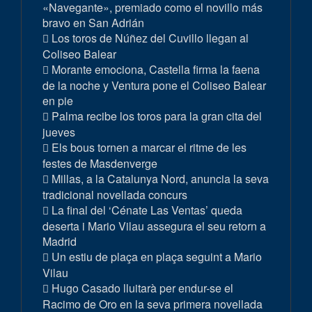
«Navegante», premiado como el novillo más
bravo en San Adrián
Los toros de Núñez del Cuvillo llegan al
Coliseo Balear
Morante emociona, Castella firma la faena
de la noche y Ventura pone el Coliseo Balear
en pie
Palma recibe los toros para la gran cita del
jueves
Els bous tornen a marcar el ritme de les
festes de Masdenverge
Millas, a la Catalunya Nord, anuncia la seva
tradicional novellada concurs
La final del ‘Cénate Las Ventas’ queda
deserta i Mario Vilau assegura el seu retorn a
Madrid
Un estiu de plaça en plaça seguint a Mario
Vilau
Hugo Casado lluitarà per endur-se el
Racimo de Oro en la seva primera novellada