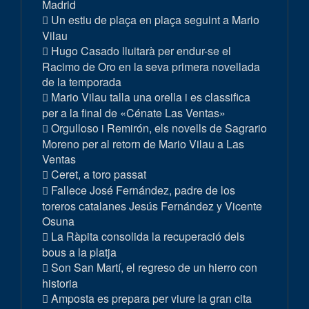
Madrid
Un estiu de plaça en plaça seguint a Mario
Vilau
Hugo Casado lluitarà per endur-se el
Racimo de Oro en la seva primera novellada
de la temporada
Mario Vilau talla una orella i es classifica
per a la final de «Cénate Las Ventas»
Orgulloso i Remirón, els novells de Sagrario
Moreno per al retorn de Mario Vilau a Las
Ventas
Ceret, a toro passat
Fallece José Fernández, padre de los
toreros catalanes Jesús Fernández y Vicente
Osuna
La Ràpita consolida la recuperació dels
bous a la platja
Son San Martí, el regreso de un hierro con
historia
Amposta es prepara per viure la gran cita