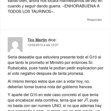
salido bien, ahora nos tocará manifestarnos de vez en
cuando y seguir dando guerra. «ENHORABUENA A
TODOS LOS TAURINOS».
Responder
Teo Martin
dice:
12/02/2013 a las 13:37
Seria deseable que estuviera presente todo el G10 al
que tanto le prometio el Ministro por entonces Sr.
Rubalcaba, pues hasta le podian pedir explicacion por
el voto negativo despues de tanta promesa.
Al mismo tiempo estos que van a votar hoy, no,
deberian tomar buena nota del gobierno frances.
Y aparte del G10 en este caso concreto el que tenia
que encabezar esta comitiva, tenia que ser JT, pues
no basta con ser numero UNO, si no que ademas hay
que parecerlo o sera «numero uno en minuscula» ya