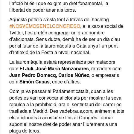
l’afició hi és i que exigim un dret fonamental, la
llibertat de poder anar als toros.
Aquesta petició s’està fent a través del hashtag
#NOSVEMOSENELCONGRESO
, a la xarxa social de
Twitter, i es pretén congregar un gran nombre
d’aficionats. Sens dubte, demà ha de ser un dia clau
per al futur de la tauromàquia a Catalunya i un punt
d’inflexió de la Festa a nivell nacional.
La tauromàquia estarà representada per matadors
com
El Juli, José María Manzanares
, ramaders com
Juan Pedro Domecq, Carlos Núñez
, o empresaris
com
Simón Casas
, entre d’altres.
Com ja va passar al Parlament català, quan a les
portes es van convocar aficionats per mostrar la seva
repulsa a la prohibició, ara el sentir taurí del carrer es
trasllada a Madrid. Des vadebraus.com, animem a tots
els aficionats a acostar-se fins al Congrés i donar
suport el nostre dret de poder anar lliurement a una
plaça de toros.