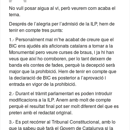
No vull posar aigua al vi, però veurem com acaba el
tema.
Després de l’alegria per l’admisió de la ILP, hem de
tenir en compte tres punts:
1.- Personalment mai m’he acabat de creure que el
BIC ens ajudés als aficionats catalans a tornar a la
Monumental pero veure curses de braus, i ja hi han
veus que així ho corroboren, per lo tant deixem de
banda els contes de fades, perquè la decepció serà
major que la prohibició. Hem de tenir en compte que
la declaració de BIC es posterior a l’aprovació i
entrada en vigor de la prohibició.
2.- Durant el tràmit parlamentari es poden introduir
modificacions a la ILP. Anem amb molt de compte
perquè el resultat final pot ser molt diferent del que es
preten amb el redactat original.
3.- Es pot recórrer al Tribunal Constitucional, amb lo
que ja sabeu què farà el Govern de Catalunya si la