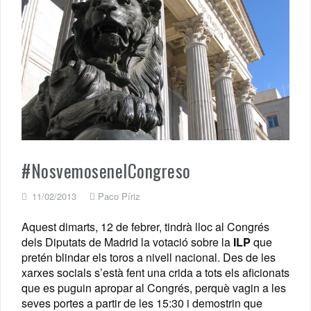
#NosvemosenelCongreso
11/02/2013
Paco Píriz
Aquest dimarts, 12 de febrer, tindrà lloc al Congrés
dels Diputats de Madrid la votació sobre la
ILP
que
pretén blindar els toros a nivell nacional. Des de les
xarxes socials s’està fent una crida a tots els aficionats
que es puguin apropar al Congrés, perquè vagin a les
seves portes a partir de les 15:30 i demostrin que