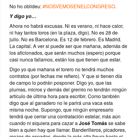
No ho oblideu:
#NOSVEMOSENELCONGRESO
.
Y digo yo…
Ahora no habrá excusas. Ni es verano, ni hace calor,
ni hay tantos toros (en la plaza, digo). No es 28 de
julio. No es Barcelona. Es 12 de febrero. Es Madrid.
La capital. A ver si puede ser que mañana, además de
los aficionados, que serán muchos (espero) porque
casi nunca fallamos, están los que tienen que estar.
Digo yo que mañana el torero no tendrá muchos
contratos (por fechas me refiero). Y que si tienen día
de campo lo podrán posponer. Digo yo, que las
plumas, micros y demás del gremio no tendrán ningún
artículo de última hora para escribir. Como también
digo que al ganadero no le parirá una vaca esta
misma noche. Supongo, que ningún empresario
tendrá que cerrar una contratación estelar, más aún
cuando ni siquiera para cazar a
José Tomás
se sabe
bien a quien hay que llamar. Banderilleros, picadores,
mozos de espadas, desde la más alta figura hasta el