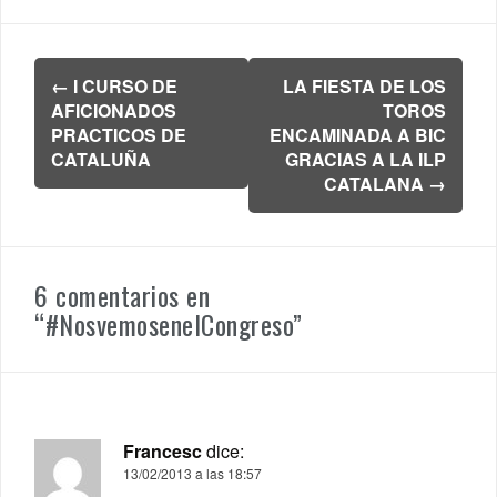
Navegación
←
I CURSO DE
LA FIESTA DE LOS
de
AFICIONADOS
TOROS
entradas
PRACTICOS DE
ENCAMINADA A BIC
CATALUÑA
GRACIAS A LA ILP
CATALANA
→
6 comentarios en
“
#NosvemosenelCongreso
”
Francesc
dice:
13/02/2013 a las 18:57