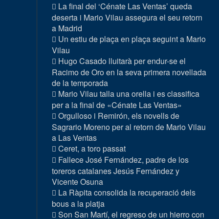
La final del ‘Cénate Las Ventas’ queda
deserta i Mario Vilau assegura el seu retorn
a Madrid
Un estiu de plaça en plaça seguint a Mario
Vilau
Hugo Casado lluitarà per endur-se el
Racimo de Oro en la seva primera novellada
de la temporada
Mario Vilau talla una orella i es classifica
per a la final de «Cénate Las Ventas»
Orgulloso i Remirón, els novells de
Sagrario Moreno per al retorn de Mario Vilau
a Las Ventas
Ceret, a toro passat
Fallece José Fernández, padre de los
toreros catalanes Jesús Fernández y
Vicente Osuna
La Ràpita consolida la recuperació dels
bous a la platja
Son San Martí, el regreso de un hierro con