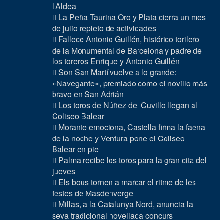
l’Aldea
La Peña Taurina Oro y Plata cierra un mes
de julio repleto de actividades
Fallece Antonio Guillén, histórico torilero
de la Monumental de Barcelona y padre de
los toreros Enrique y Antonio Guillén
Son San Martí vuelve a lo grande:
«Navegante», premiado como el novillo más
bravo en San Adrián
Los toros de Núñez del Cuvillo llegan al
Coliseo Balear
Morante emociona, Castella firma la faena
de la noche y Ventura pone el Coliseo
Balear en pie
Palma recibe los toros para la gran cita del
jueves
Els bous tornen a marcar el ritme de les
festes de Masdenverge
Millas, a la Catalunya Nord, anuncia la
seva tradicional novellada concurs