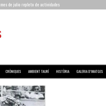
 mes de julio repleto de actividades
ilero de la Monumental de Barcelona y padre de los toreros Enr
avegante», premiado como el novillo más bravo en San Adrián
s
al Coliseo Balear
aena de la noche y Ventura pone el Coliseo Balear en pie
 de l’Aldea
CRÒNIQUES
AMBIENT TAURÍ
HISTÒRIA
GALERIA D’IMATGES