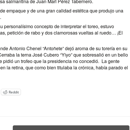
visa salmantina de Juan Mari Pérez Tabernero.
o de empaque y de una gran calidad estética que produjo una
.
u personalísimo concepto de interpretar el toreo, estuvo
s, petición de rabo y dos clamorosas vueltas al ruedo… ¡El
donde Antonio Chenel “Antoñete” dejó aroma de su torería en su
erraba la terna José Cubero “Yiyo” que sobresalió en un bello
le pidió un trofeo que la presidencia no concedió. La gente
en la retina, que como bien titulaba la crónica, había parado el
Reddit