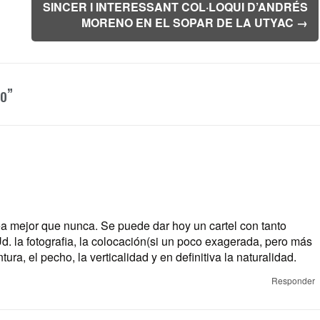
SINCER I INTERESSANT COL·LOQUI D’ANDRÉS
MORENO EN EL SOPAR DE LA UTYAC
→
o
”
rea mejor que nunca. Se puede dar hoy un cartel con tanto
Ud. la fotografia, la colocación(si un poco exagerada, pero más
ura, el pecho, la verticalidad y en definitiva la naturalidad.
Responder