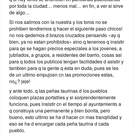
por toda la ciudad… menos mal… en fin, a ver si sirve
de algo…
Si nos salimos con la nuestra y los toros no se
prohiben tendremos q hacer el siguiente paso chicos!
no nos qedemos d brazos cruzados pensando «ay q
bien, ya no estan prohibidos» sino q tenemos q insistir
para qe se hagan precios especiales a los jovenes, a
jubilados, a grupos, a residentes del barrio, cosas asi
para q todos los publicos tengan facilidades d asistir y
tambien para q la gente q esta en duda, pues se les
de un ultimo empujosn cn las promociones estas,
no¿? jeje!
y ante todo, q las peñas taurinas d los pueblos
coloquen plazas portatiles y si sorprendentemente
funciona, pues insistir cn el tiempo al ayuntamiento a
q construya una permanente y bien bonita, pero
bueno, esto ultimo se ha d hacer cn mas tranqilidad y
eso se ha d encargar cada peña taurina d cada
pueblo.