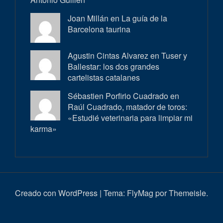
Joan Millán en
La guía de la
Barcelona taurina
Agustin Cintas Alvarez en
Tuser y
Ballestar: los dos grandes
cartelistas catalanes
Sébastien Porfirio Cuadrado en
Raúl Cuadrado, matador de toros:
«Estudié veterinaria para limpiar mi
karma»
Creado con WordPress
|
Tema:
FlyMag
por Themeisle.
Inici
Actualitat
Entrevistes
Correbous
Cròniques
Ambient
Història
Galeria