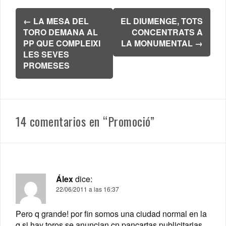
Navegación
←
LA MESA DEL
EL DIUMENGE, TOTS
de
TORO DEMANA AL
CONCENTRATS A
entradas
PP QUE COMPLEIXI
LA MONUMENTAL
→
LES SEVES
PROMESES
14 comentarios en “
Promoció
”
Álex
dice:
22/06/2011 a las 16:37
Pero q grande! por fin somos una ciudad normal en la
q si hay toros se anuncian cn pancartas publicitarias