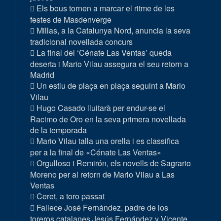
Els bous tornen a marcar el ritme de les
festes de Masdenverge
Millas, a la Catalunya Nord, anuncia la seva
tradicional novellada concurs
La final del ‘Cénate Las Ventas’ queda
deserta i Mario Vilau assegura el seu retorn a
Madrid
Un estiu de plaça en plaça seguint a Mario
Vilau
Hugo Casado lluitarà per endur-se el
Racimo de Oro en la seva primera novellada
de la temporada
Mario Vilau talla una orella i es classifica
per a la final de «Cénate Las Ventas»
Orgulloso i Remirón, els novells de Sagrario
Moreno per al retorn de Mario Vilau a Las
Ventas
Ceret, a toro passat
Fallece José Fernández, padre de los
toreros catalanes Jesús Fernández y Vicente