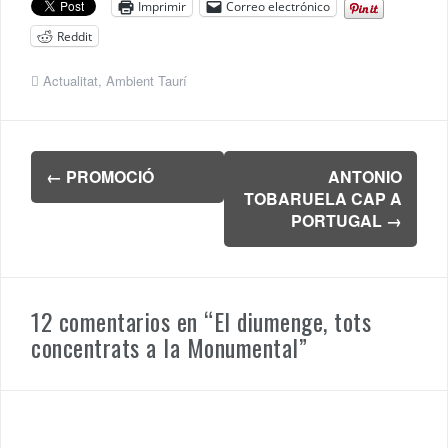
Imprimir
Correo electrónico
Reddit
Actualitat
,
Ambient Taurí
Navegación
←
PROMOCIÓ
ANTONIO
de
TOBARUELA CAP A
entradas
PORTUGAL
→
12 comentarios en “
El diumenge, tots
concentrats a la Monumental
”