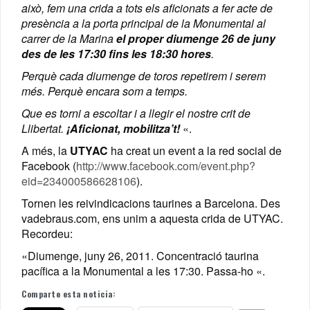
això, fem una crida a tots els aficionats a fer acte de
presència a la porta principal de la Monumental al
carrer de la Marina
el proper diumenge 26 de juny
des de les 17:30 fins les 18:30 hores
.
Perquè cada diumenge de toros repetirem i serem
més. Perquè encara som a temps.
Que es torni a escoltar i a llegir el nostre crit de
Llibertat.
¡Aficionat, mobilitza’t!
«.
A més, la
UTYAC
ha creat un event a la red social de
Facebook (
http://www.facebook.com/event.php?
eid=234000586628106
).
Tornen les reivindicacions taurines a Barcelona. Des
vadebraus.com, ens unim a aquesta crida de UTYAC.
Recordeu:
«Diumenge, juny 26, 2011. Concentració taurina
pacífica a la Monumental a les 17:30. Passa-ho «.
Comparte esta noticia: