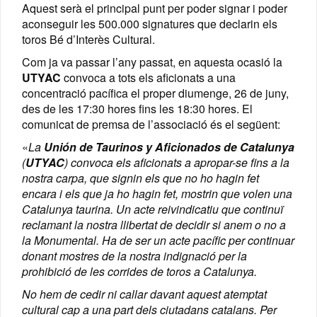
Aquest serà el principal punt per poder signar i poder
aconseguir les 500.000 signatures que declarin els
toros Bé d’Interès Cultural.
Com ja va passar l’any passat, en aquesta ocasió la
UTYAC
convoca a tots els aficionats a una
concentració pacífica el proper diumenge, 26 de juny,
des de les 17:30 hores fins les 18:30 hores. El
comunicat de premsa de l’associació és el següent:
«
La
Unión de Taurinos y Aficionados de Catalunya
(
UTYAC
) convoca els aficionats a apropar-se fins a la
nostra carpa, que signin els que no ho hagin fet
encara i els que ja ho hagin fet, mostrin que volen una
Catalunya taurina. Un acte reivindicatiu que continuï
reclamant la nostra llibertat de decidir si anem o no a
la Monumental. Ha de ser un acte pacífic per continuar
donant mostres de la nostra indignació per la
prohibició de les corrides de toros a Catalunya.
No hem de cedir ni callar davant aquest atemptat
cultural cap a una part dels ciutadans catalans. Per