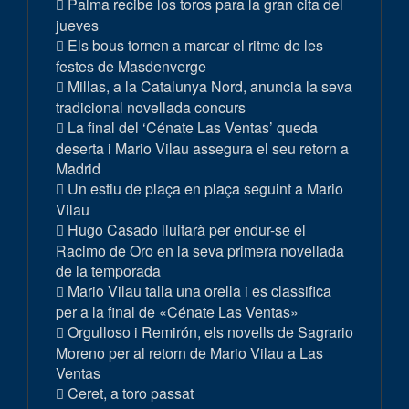
Palma recibe los toros para la gran cita del
jueves
Els bous tornen a marcar el ritme de les
festes de Masdenverge
Millas, a la Catalunya Nord, anuncia la seva
tradicional novellada concurs
La final del ‘Cénate Las Ventas’ queda
deserta i Mario Vilau assegura el seu retorn a
Madrid
Un estiu de plaça en plaça seguint a Mario
Vilau
Hugo Casado lluitarà per endur-se el
Racimo de Oro en la seva primera novellada
de la temporada
Mario Vilau talla una orella i es classifica
per a la final de «Cénate Las Ventas»
Orgulloso i Remirón, els novells de Sagrario
Moreno per al retorn de Mario Vilau a Las
Ventas
Ceret, a toro passat