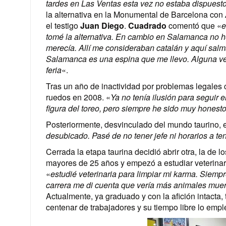
tardes en Las Ventas esta vez no estaba dispuesto 
la alternativa en la Monumental de Barcelona con
el testigo
Juan Diego
.
Cuadrado
comentó que «
e
tomé la alternativa. En cambio en Salamanca no h
merecía. Allí me consideraban catalán y aquí salm
Salamanca es una espina que me llevo. Alguna vez
feria
«.
Tras un año de inactividad por problemas legales c
ruedos en 2008. «
Ya no tenía ilusión para seguir 
figura del toreo, pero siempre he sido muy hones
Posteriormente, desvinculado del mundo taurino, 
desubicado. Pasé de no tener jefe ni horarios a t
Cerrada la etapa taurina decidió abrir otra, la de 
mayores de 25 años y empezó a estudiar veterinar
«
estudié veterinaria para limpiar mi karma. Siemp
carrera me di cuenta que vería más animales muer
Actualmente, ya graduado y con la afición intacta,
centenar de trabajadores y su tiempo libre lo emple