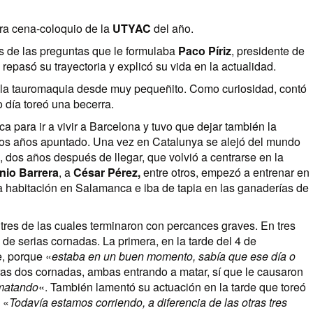
era cena-coloquio de la
UTYAC
del año.
és de las preguntas que le formulaba
Paco Píriz
, presidente de
 repasó su trayectoria y explicó su vida en la actualidad.
or la tauromaquia desde muy pequeñito. Como curiosidad, contó
 día toreó una becerra.
a para ir a vivir a Barcelona y tuvo que dejar también la
dos años apuntado. Una vez en Catalunya se alejó del mundo
, dos años después de llegar, que volvió a centrarse en la
nio Barrera
, a
César Pérez,
entre otros, empezó a entrenar en
a habitación en Salamanca e iba de tapia en las ganaderías de
 tres de las cuales terminaron con percances graves. En tres
de serias cornadas. La primera, en la tarde del 4 de
e, porque «
estaba en un buen momento, sabía que ese día o
ras dos cornadas, ambas entrando a matar, sí que le causaron
 matando
«. También lamentó su actuación en la tarde que toreó
«
Todavía estamos corriendo, a diferencia de las otras tres