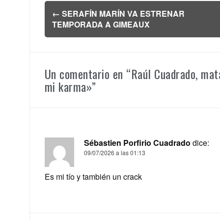
Navegación
←
SERAFÍN MARÍN VA ESTRENAR
de
TEMPORADA A GIMEAUX
entradas
Un comentario en “
Raúl Cuadrado, mata
mi karma»
”
Sébastien Porfirio Cuadrado
dice:
09/07/2026 a las 01:13
Es mi tío y también un crack