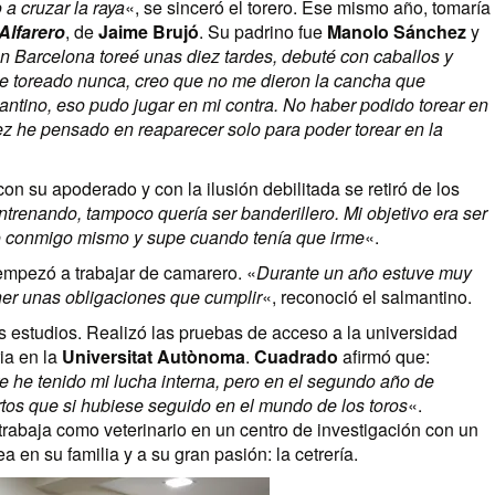
a cruzar la raya
«, se sinceró el torero. Ese mismo año, tomaría
Alfarero
, de
Jaime Brujó
. Su padrino fue
Manolo Sánchez
y
n Barcelona toreé unas diez tardes, debuté con caballos y
e toreado nunca, creo que no me dieron la cancha que
antino, eso pudo jugar en mi contra. No haber podido torear en
 he pensado en reaparecer solo para poder torear en la
on su apoderado y con la ilusión debilitada se retiró de los
entrenando, tampoco quería ser banderillero. Mi objetivo era ser
to conmigo mismo y supe cuando tenía que irme
«.
empezó a trabajar de camarero. «
Durante un año estuve muy
ener unas obligaciones que cumplir
«, reconoció el salmantino.
los estudios. Realizó las pruebas de acceso a la universidad
ia en la
Universitat Autònoma
.
Cuadrado
afirmó que:
re he tenido mi lucha interna, pero en el segundo año de
tos que si hubiese seguido en el mundo de los toros
«.
 trabaja como veterinario en un centro de investigación con un
a en su familia y a su gran pasión: la cetrería.