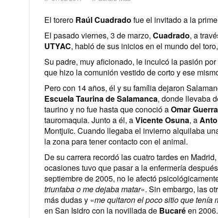
El torero
Raúl Cuadrado
fue el invitado a la prim
El pasado viernes, 3 de marzo,
Cuadrado
, a trav
UTYAC
, habló de sus inicios en el mundo del toro,
Su padre, muy aficionado, le inculcó la pasión p
que hizo la comunión vestido de corto y ese mismo
Pero con 14 años, él y su família dejaron Salamanc
Escuela Taurina de Salamanca
, donde llevaba 
taurino y no fue hasta que conoció a
Omar Guerra
tauromaquia. Junto a él, a
Vicente Osuna
, a
Anto
Montjuïc. Cuando llegaba el invierno alquilaba un
la zona para tener contacto con el animal.
De su carrera recordó las cuatro tardes en Madrid,
ocasiones tuvo que pasar a la enfermería después 
septiembre de 2005, no le afectó psicológicament
triunfaba o me dejaba matar
«. Sin embargo, las ot
más dudas y «
me quitaron el poco sitio que tenía
en San Isidro con la novillada de
Bucaré
en 2006.