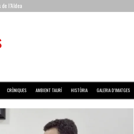
 de l’Aldea
 mes de julio repleto de actividades
ilero de la Monumental de Barcelona y padre de los toreros Enr
s
avegante», premiado como el novillo más bravo en San Adrián
al Coliseo Balear
CRÒNIQUES
AMBIENT TAURÍ
HISTÒRIA
GALERIA D’IMATGES