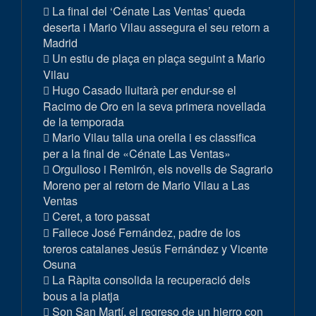
La final del ‘Cénate Las Ventas’ queda
deserta i Mario Vilau assegura el seu retorn a
Madrid
Un estiu de plaça en plaça seguint a Mario
Vilau
Hugo Casado lluitarà per endur-se el
Racimo de Oro en la seva primera novellada
de la temporada
Mario Vilau talla una orella i es classifica
per a la final de «Cénate Las Ventas»
Orgulloso i Remirón, els novells de Sagrario
Moreno per al retorn de Mario Vilau a Las
Ventas
Ceret, a toro passat
Fallece José Fernández, padre de los
toreros catalanes Jesús Fernández y Vicente
Osuna
La Ràpita consolida la recuperació dels
bous a la platja
Son San Martí, el regreso de un hierro con