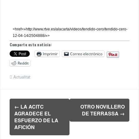
<href=»http://www.rtve.es/alacarta/videos/tendido-cero/tendido-cero-
12-04-14/2504888/»>
Comparte esta noticia:
Imprimir
Correo electrónico
Reddit
Actualitat
Navegación
←
LA ACITC
OTRO NOVILLERO
de
AGRADECE EL
DE TERRASSA
→
entradas
ESFUERZO DE LA
AFICIÓN