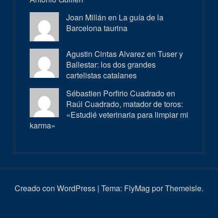
Joan Millán en
La guía de la
Barcelona taurina
Agustin Cintas Alvarez en
Tuser y
Ballestar: los dos grandes
cartelistas catalanes
Sébastien Porfirio Cuadrado en
Raúl Cuadrado, matador de toros:
«Estudié veterinaria para limpiar mi
karma»
Creado con WordPress
|
Tema:
FlyMag
por Themeisle.
Inici
Actualitat
Entrevistes
Correbous
Cròniques
Ambient
Història
Galeria