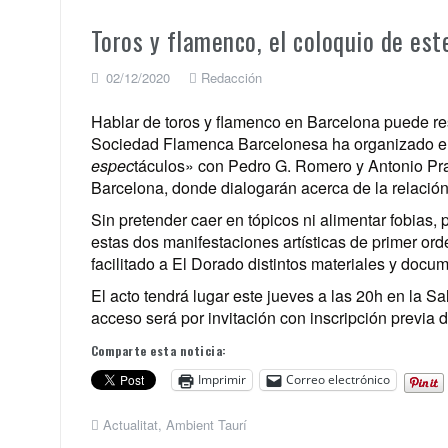
Toros y flamenco, el coloquio de est
02/12/2020
Redacción
Hablar de toros y flamenco en Barcelona puede res
Sociedad Flamenca Barcelonesa ha organizado e
espec
táculos»
con Pedro G. Romero y Antonio Pra
Barcelona, donde dialogarán acerca de la relación 
Sin pretender caer en tópicos ni alimentar fobias,
estas dos manifestaciones artísticas de primer ord
facilitado a El Dorado distintos materiales y doc
El acto tendrá lugar este jueves a las 20h en la 
acceso será por invitación con inscripción previa d
Comparte esta noticia:
Imprimir
Correo electrónico
Actualitat
,
Ambient Taurí