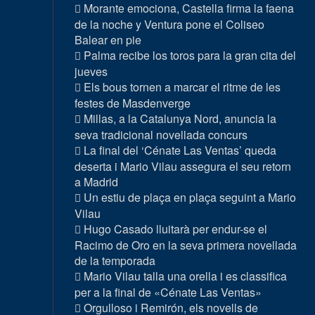
Morante emociona, Castella firma la faena
de la noche y Ventura pone el Coliseo
Balear en pie
Palma recibe los toros para la gran cita del
jueves
Els bous tornen a marcar el ritme de les
festes de Masdenverge
Millas, a la Catalunya Nord, anuncia la
seva tradicional novellada concurs
La final del ‘Cénate Las Ventas’ queda
deserta i Mario Vilau assegura el seu retorn
a Madrid
Un estiu de plaça en plaça seguint a Mario
Vilau
Hugo Casado lluitarà per endur-se el
Racimo de Oro en la seva primera novellada
de la temporada
Mario Vilau talla una orella i es classifica
per a la final de «Cénate Las Ventas»
Orgulloso i Remirón, els novells de