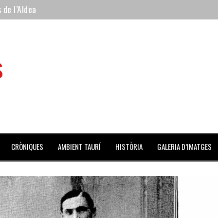
 de l’Aldea
 mes de julio repleto de actividades
ilero de la Monumental de Barcelona y padre de los toreros Enr
s
avegante», premiado como el novillo más bravo en San Adrián
al Coliseo Balear
CRÒNIQUES
AMBIENT TAURÍ
HISTÒRIA
GALERIA D’IMATGES