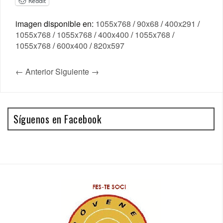
Reddit
imagen disponible en:
1055x768
/
90x68
/
400x291
/
1055x768
/
1055x768
/
400x400
/
1055x768
/
1055x768
/
600x400
/
820x597
← Anterior
Siguiente →
Síguenos en Facebook