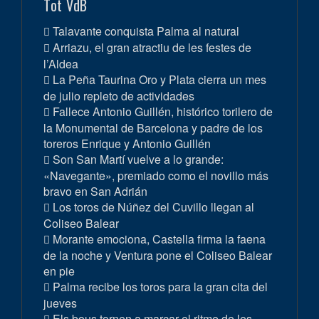
Tot VdB
Talavante conquista Palma al natural
Arriazu, el gran atractiu de les festes de
l’Aldea
La Peña Taurina Oro y Plata cierra un mes
de julio repleto de actividades
Fallece Antonio Guillén, histórico torilero de
la Monumental de Barcelona y padre de los
toreros Enrique y Antonio Guillén
Son San Martí vuelve a lo grande:
«Navegante», premiado como el novillo más
bravo en San Adrián
Los toros de Núñez del Cuvillo llegan al
Coliseo Balear
Morante emociona, Castella firma la faena
de la noche y Ventura pone el Coliseo Balear
en pie
Palma recibe los toros para la gran cita del
jueves
Els bous tornen a marcar el ritme de les