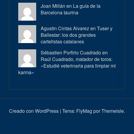
Joan Millán en
La guía de la
Barcelona taurina
Agustin Cintas Alvarez en
Tuser y
Ballestar: los dos grandes
cartelistas catalanes
Sébastien Porfirio Cuadrado en
Raúl Cuadrado, matador de toros:
«Estudié veterinaria para limpiar mi
karma»
Creado con WordPress
|
Tema:
FlyMag
por Themeisle.
Inici
Actualitat
Entrevistes
Correbous
Cròniques
Ambient
Història
Galeria
Taurí
d’imatges