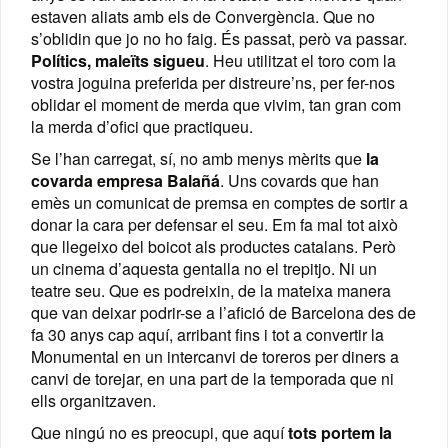
estaven aliats amb els de Convergència. Que no
s’oblidin que jo no ho faig. És passat, però va passar.
Polítics, maleïts sigueu
. Heu utilitzat el toro com la
vostra joguina preferida per distreure’ns, per fer-nos
oblidar el moment de merda que vivim, tan gran com
la merda d’ofici que practiqueu.
Se l’han carregat, sí, no amb menys mèrits que
la
covarda empresa Balañá
. Uns covards que han
emès un comunicat de premsa en comptes de sortir a
donar la cara per defensar el seu. Em fa mal tot això
que llegeixo del boicot als productes catalans. Però
un cinema d’aquesta gentalla no el trepitjo. Ni un
teatre seu. Que es podreixin, de la mateixa manera
que van deixar podrir-se a l’afició de Barcelona des de
fa 30 anys cap aquí, arribant fins i tot a convertir la
Monumental en un intercanvi de toreros per diners a
canvi de torejar, en una part de la temporada que ni
ells organitzaven.
Que ningú no es preocupi, que aquí
tots portem la