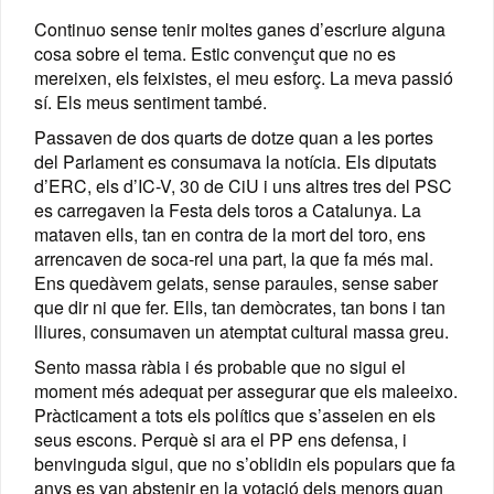
Continuo sense tenir moltes ganes d’escriure alguna
cosa sobre el tema. Estic convençut que no es
mereixen, els feixistes, el meu esforç. La meva passió
sí. Els meus sentiment també.
Passaven de dos quarts de dotze quan a les portes
del Parlament es consumava la notícia. Els diputats
d’ERC, els d’IC-V, 30 de CiU i uns altres tres del PSC
es carregaven la Festa dels toros a Catalunya. La
mataven ells, tan en contra de la mort del toro, ens
arrencaven de soca-rel una part, la que fa més mal.
Ens quedàvem gelats, sense paraules, sense saber
que dir ni que fer. Ells, tan demòcrates, tan bons i tan
lliures, consumaven un atemptat cultural massa greu.
Sento massa ràbia i és probable que no sigui el
moment més adequat per assegurar que els maleeixo.
Pràcticament a
tots els polítics que s’asseien en els
seus escons. Perquè si ara el PP ens defensa, i
benvinguda sigui, que no s’oblidin els populars que fa
anys es van abstenir en la votació dels menors quan