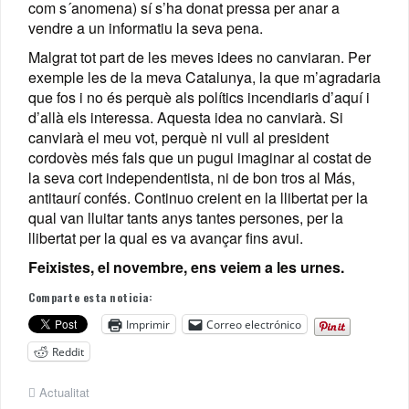
com s´anomena) sí s’ha donat pressa per anar a
vendre a un informatiu la seva pena.
Malgrat tot part de les meves idees no canviaran. Per
exemple les de la meva Catalunya, la que m’agradaria
que fos i no és perquè als polítics incendiaris d’aquí i
d’allà els interessa. Aquesta idea no canviarà. Si
canviarà el meu vot, perquè ni vull al president
cordovès més fals que un pugui imaginar al costat de
la seva cort independentista, ni de bon tros al Más,
antitaurí confés. Continuo creient en la llibertat per la
qual van lluitar tants anys tantes persones, per la
llibertat per la qual es va avançar fins avui.
Feixistes, el novembre, ens veiem a les urnes.
Comparte esta noticia:
Imprimir
Correo electrónico
Reddit
Actualitat