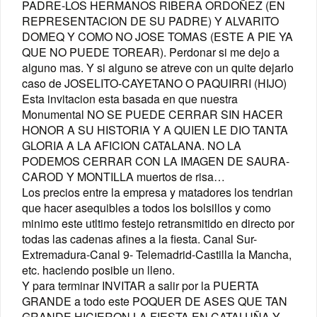
PADRE-LOS HERMANOS RIBERA ORDOÑEZ (EN
REPRESENTACION DE SU PADRE) Y ALVARITO
DOMEQ Y COMO NO JOSE TOMAS (ESTE A PIE YA
QUE NO PUEDE TOREAR). Perdonar si me dejo a
alguno mas. Y si alguno se atreve con un quite dejarlo
caso de JOSELITO-CAYETANO O PAQUIRRI (HIJO)
Esta invitacion esta basada en que nuestra
Monumental NO SE PUEDE CERRAR SIN HACER
HONOR A SU HISTORIA Y A QUIEN LE DIO TANTA
GLORIA A LA AFICION CATALANA. NO LA
PODEMOS CERRAR CON LA IMAGEN DE SAURA-
CAROD Y MONTILLA muertos de risa…
Los precios entre la empresa y matadores los tendrian
que hacer asequibles a todos los bolsillos y como
minimo este utltimo festejo retransmitido en directo por
todas las cadenas afines a la fiesta. Canal Sur-
Extremadura-Canal 9- Telemadrid-Castilla la Mancha,
etc. haciendo posible un lleno.
Y para terminar INVITAR a salir por la PUERTA
GRANDE a todo este POQUER DE ASES QUE TAN
GRANDE HICIERON LA FIESTA EN CATALUÑA Y