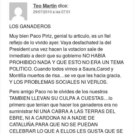
Teo Martin
dice:
29/07/2010 a las 07:01
LOS GANADEROS
Muy bien Paco Piriz, genial tu articulo, es un fiel
reflejo de lo vivido ayer. Vaya desfachated la del
President una vez hacen la votacion sale de
inmediato a decir que su gobierno NO HABIA
PROHIBIDO NADA Y QUE ESTO NO ERA UN TEMA
POLITICO. Cuando todos vimos a Saura,Carod y
Montilla muertos de risa…se ve que les hacia gracia.
Y LOS PROBLEMAS SOCIALES NI VERLOS.
Pero amigo Paco no te olvides de los nuestros
TAMBIEN LLEVAN SU CULPA A CUESTAS…lo
primero que tenian que hacer los ganaderos era no
suministrar NI UNA CABRA A LAS TERRAS DEL
EBRE, NI A CARDONA NI A NADIE DE
CATALUÑA.PARA QUE NO SE PUEDAN
CELEBRAR LO QUE A ELLOS LES GUSTA QUE SE