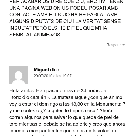
PER ACABAR US DIRÉ QUE CIU, ERC I IV TENEN
UNA PÀGINA WEB ON US PODEU POSAR AMB
CONTACTE AMB ELLS, JO HA HE PARLAT AMB
ALGUNS DIPUTATS DE CIU I LA VERITAT SENSE
INSULTAT PERÒ ELS HE DIT EL QUE M’HA
SEMBLAT. ANIME-VOS.
Responder
Miguel
dice:
29/07/2010 a las 19:07
Hola amics. Han pasado mas de 24 horas de
«toricidio catalán». La tristeza sigue ¿con qué ánimo
voy a estar el domingo a las 18,30 en la Monumental?
y me contesto ¿Y a quien le importa eso? Ahora
corren algunos para salvar lo que queda de piel de
toro mientras el debate se ha abierto y creo que ahora
tenemos mas partidarios que antes de la votacion