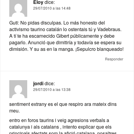
Eloy
dice:
29/07/2010 a las 14:48
Guti: No pidas disculpas. Lo más honesto del
activismo taurino catalán lo ostentais tú y Vadebraus.
A tí te ha escarnecido Gibert públicamente y debe
pagarlo. Anunció que dimitiría y todavía se espera su
dimisión. Y su as en la manga. ¡Sepulcro blanqueado!
Responder
jordi
dice:
29/07/2010 a las 13:38
sentiment extrany es el que respiro ara mateix dins
meu.
entro en foros taurins i veig agresions verbals a
catalunya i als catalans , intento explicar que els
principals afectats som la afició catalana, nosaltres,