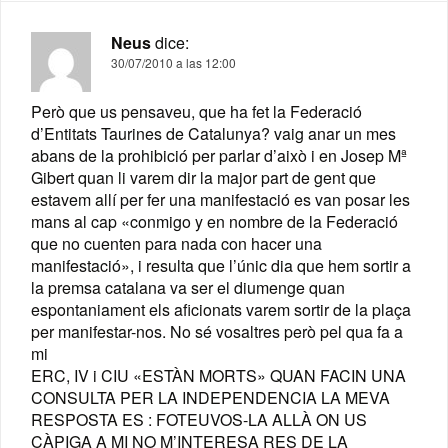
Neus
dice:
30/07/2010 a las 12:00
Però que us pensaveu, que ha fet la Federació
d’Entitats Taurines de Catalunya? vaig anar un mes
abans de la prohibició per parlar d’això i en Josep Mª
Gibert quan li varem dir la major part de gent que
estavem allí per fer una manifestació es van posar les
mans al cap «conmigo y en nombre de la Federació
que no cuenten para nada con hacer una
manifestació», i resulta que l’únic dia que hem sortir a
la premsa catalana va ser el diumenge quan
espontaniament els aficionats varem sortir de la plaça
per manifestar-nos. No sé vosaltres però pel qua fa a
mi
ERC, IV i CIU «ESTÀN MORTS» QUAN FACIN UNA
CONSULTA PER LA INDEPENDENCIA LA MEVA
RESPOSTA ES : FOTEUVOS-LA ALLÀ ON US
CÀPIGA A MI NO M’INTERESA RES DE LA