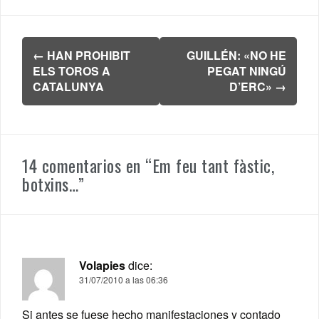
Navegación
←
HAN PROHIBIT
GUILLÉN: «NO HE
de
ELS TOROS A
PEGAT NINGÚ
entradas
CATALUNYA
D’ERC»
→
14 comentarios en “
Em feu tant fàstic,
botxins…
”
Volapies
dice:
31/07/2010 a las 06:36
Si antes se fuese hecho manifestaciones y contado