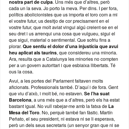
nostra part de culpa
. Uns més que d’altres, però
cada un la seva. Jo porto la meva. Per dins. I per fora,
polítics abolicionistes que us importa el toro com a mi
el vostre futur, us desitjo de cor precisament en el
vostre futur, que molt aviat vingui algú creient-se en el
seu dret i us arrenqui una cosa que vulgueu, sigui el
que sigui, material o sentimental. Que sofriu fins a
plorar.
Que sentiu el dolor d’una injustícia que avui
heu aplicat als taurins
, que considereu una minoria.
Ara, resulta que a Catalunya les minories no compten
per a un govern autoritari i que esbiaixa llibertats. Té
ous la cosa.
Avui, a les portes del Parlament faltaven molts
aficionats. Professionals també. D’aquí i de fora. Gent
que viu d’això, i molt bé, no estaven.
Se l’ha suat
Barcelona
, a uns més que a d’altres, però els ha estat
bastant igual. No vull rabejar-me amb la fatxa de
La
Mesa del Toro
. No, perquè també fan fàstic. Martín
Peñato, el seu president, ni estava ni se li esperava,
però un dels seus secretaris (un senyor gran que ni se