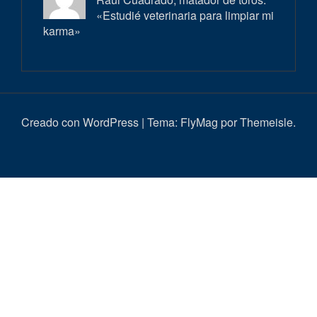
«Estudié veterinaria para limpiar mi
karma»
Creado con WordPress
|
Tema:
FlyMag
por Themeisle.
Inici
Actualitat
Entrevistes
Correbous
Cròniques
Ambient
Història
Galeria
Taurí
d’imatges