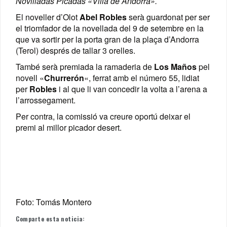
Novilladas Picadas «Villa de Andorra».
El noveller d’Olot
Abel Robles
serà guardonat per ser
el triomfador de la novellada del 9 de setembre en la
que va sortir per la porta gran de la plaça d’Andorra
(Terol) després de tallar 3 orelles.
També serà premiada la ramaderia de
Los Maños
pel
novell «
Churrerón
«, ferrat amb el número 55, lidiat
per
Robles
i al que li van concedir la volta a l’arena a
l’arrossegament.
Per contra, la comissió va creure oportú deixar el
premi al millor picador desert.
Foto: Tomás Montero
Comparte esta noticia: