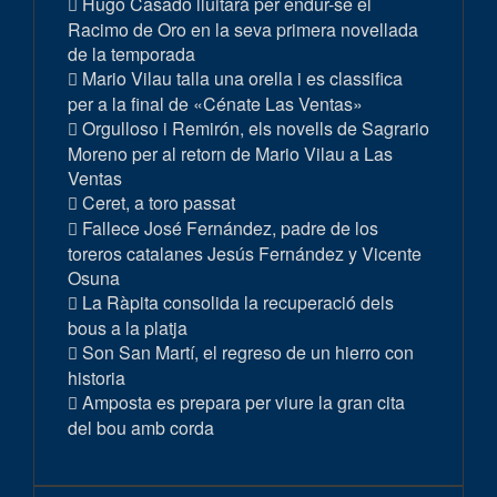
Hugo Casado lluitarà per endur-se el
Racimo de Oro en la seva primera novellada
de la temporada
Mario Vilau talla una orella i es classifica
per a la final de «Cénate Las Ventas»
Orgulloso i Remirón, els novells de Sagrario
Moreno per al retorn de Mario Vilau a Las
Ventas
Ceret, a toro passat
Fallece José Fernández, padre de los
toreros catalanes Jesús Fernández y Vicente
Osuna
La Ràpita consolida la recuperació dels
bous a la platja
Son San Martí, el regreso de un hierro con
historia
Amposta es prepara per viure la gran cita
del bou amb corda