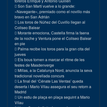
toreros Enrique y Antonio Guillén
Son San Martí vuelve a lo grande:
«Navegante», premiado como el novillo más
bravo en San Adrián
Los toros de Núñez del Cuvillo llegan al
Coliseo Balear
Morante emociona, Castella firma la faena
de la noche y Ventura pone el Coliseo Balear
en pie
Palma recibe los toros para la gran cita del
jueves
Els bous tornen a marcar el ritme de les
festes de Masdenverge
Millas, a la Catalunya Nord, anuncia la seva
tradicional novellada concurs
La final del ‘Cénate Las Ventas’ queda
deserta i Mario Vilau assegura el seu retorn a
Madrid
Un estiu de plaça en plaça seguint a Mario
Vilau