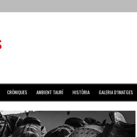
 de l’Aldea
s
 mes de julio repleto de actividades
ilero de la Monumental de Barcelona y padre de los toreros Enr
avegante», premiado como el novillo más bravo en San Adrián
al Coliseo Balear
CRÒNIQUES
AMBIENT TAURÍ
HISTÒRIA
GALERIA D’IMATGES