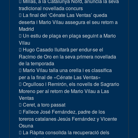
Millas, a la Catalunya Nord, anuncia la seva
tradicional novellada concurs
La final del ‘Cénate Las Ventas’ queda
deserta i Mario Vilau assegura el seu retorn a
Madrid
Un estiu de plaça en plaça seguint a Mario
Vilau
Hugo Casado lluitarà per endur-se el
Racimo de Oro en la seva primera novellada
de la temporada
Mario Vilau talla una orella i es classifica
per a la final de «Cénate Las Ventas»
Orgulloso i Remirón, els novells de Sagrario
Moreno per al retorn de Mario Vilau a Las
Ventas
Ceret, a toro passat
Fallece José Fernández, padre de los
toreros catalanes Jesús Fernández y Vicente
Osuna
La Ràpita consolida la recuperació dels