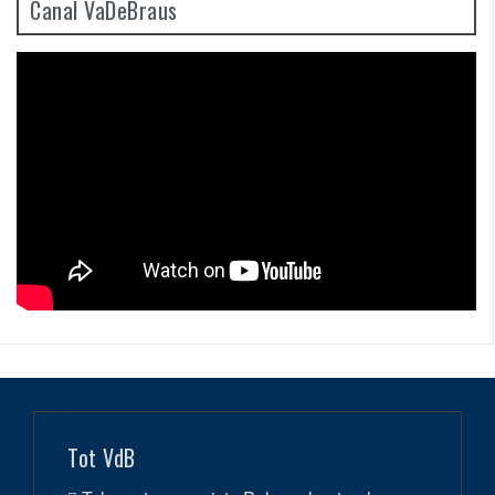
Canal VaDeBraus
Tot VdB