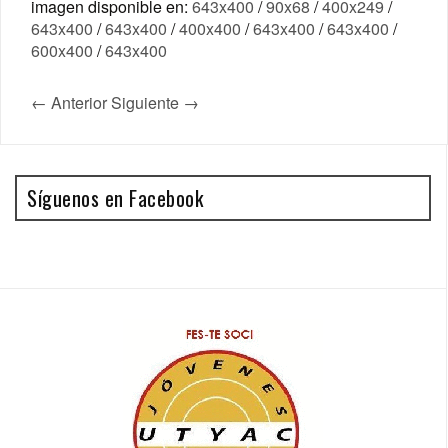
imagen disponible en:
643x400
/
90x68
/
400x249
/
643x400
/
643x400
/
400x400
/
643x400
/
643x400
/
600x400
/
643x400
← Anterior
Siguiente →
Síguenos en Facebook