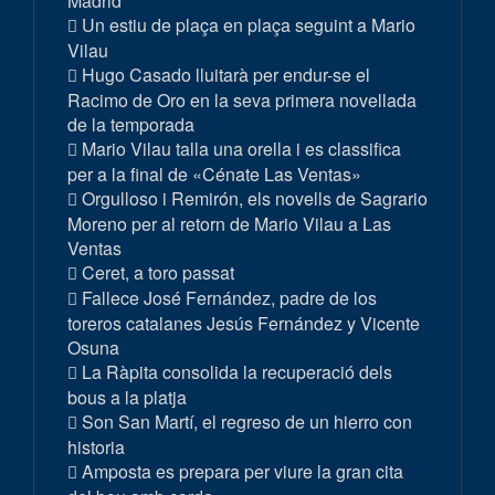
Madrid
Un estiu de plaça en plaça seguint a Mario
Vilau
Hugo Casado lluitarà per endur-se el
Racimo de Oro en la seva primera novellada
de la temporada
Mario Vilau talla una orella i es classifica
per a la final de «Cénate Las Ventas»
Orgulloso i Remirón, els novells de Sagrario
Moreno per al retorn de Mario Vilau a Las
Ventas
Ceret, a toro passat
Fallece José Fernández, padre de los
toreros catalanes Jesús Fernández y Vicente
Osuna
La Ràpita consolida la recuperació dels
bous a la platja
Son San Martí, el regreso de un hierro con
historia
Amposta es prepara per viure la gran cita