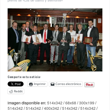
premis de «Los de Gallito y Belmonte»
Comparte esta noticia:
Imprimir
Correo electrónico
Reddit
imagen disponible en:
514x342
/
68x68
/
300x199
/
514x342
/
514x342
/
400x342
/
514x342
/
514x342
/