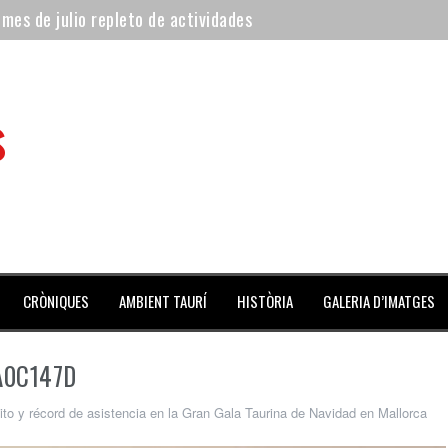
 mes de julio repleto de actividades
ilero de la Monumental de Barcelona y padre de los toreros Enr
avegante», premiado como el novillo más bravo en San Adrián
s
al Coliseo Balear
aena de la noche y Ventura pone el Coliseo Balear en pie
 de l’Aldea
CRÒNIQUES
AMBIENT TAURÍ
HISTÒRIA
GALERIA D’IMATGES
A0C147D
ito y récord de asistencia en la Gran Gala Taurina de Navidad en Mallorca