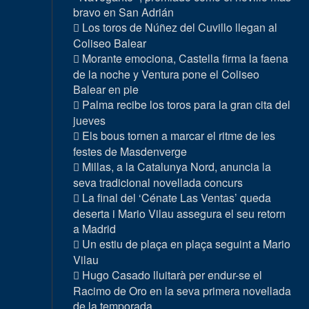
bravo en San Adrián
Los toros de Núñez del Cuvillo llegan al
Coliseo Balear
Morante emociona, Castella firma la faena
de la noche y Ventura pone el Coliseo
Balear en pie
Palma recibe los toros para la gran cita del
jueves
Els bous tornen a marcar el ritme de les
festes de Masdenverge
Millas, a la Catalunya Nord, anuncia la
seva tradicional novellada concurs
La final del ‘Cénate Las Ventas’ queda
deserta i Mario Vilau assegura el seu retorn
a Madrid
Un estiu de plaça en plaça seguint a Mario
Vilau
Hugo Casado lluitarà per endur-se el
Racimo de Oro en la seva primera novellada
de la temporada