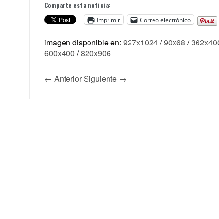
Comparte esta noticia:
Imprimir
Correo electrónico
imagen disponible en:
927x1024
/
90x68
/
362x40
600x400
/
820x906
← Anterior
Siguiente →