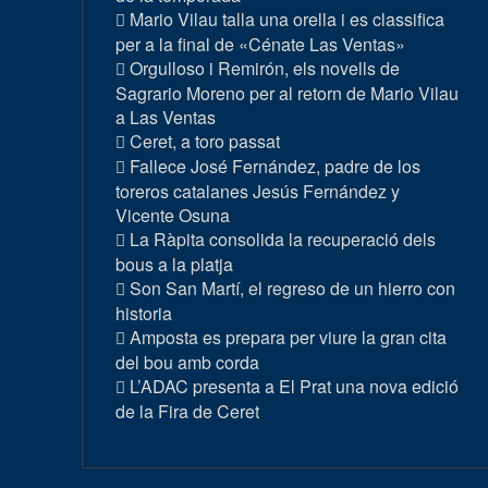
Mario Vilau talla una orella i es classifica
per a la final de «Cénate Las Ventas»
Orgulloso i Remirón, els novells de
Sagrario Moreno per al retorn de Mario Vilau
a Las Ventas
Ceret, a toro passat
Fallece José Fernández, padre de los
toreros catalanes Jesús Fernández y
Vicente Osuna
La Ràpita consolida la recuperació dels
bous a la platja
Son San Martí, el regreso de un hierro con
historia
Amposta es prepara per viure la gran cita
del bou amb corda
L’ADAC presenta a El Prat una nova edició
de la Fira de Ceret