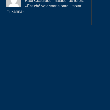
Raúl Cuadrado, matador de toros:
«Estudié veterinaria para limpiar
mi karma»