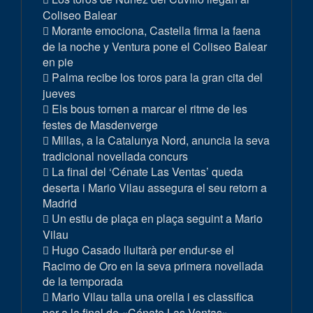
Coliseo Balear
Morante emociona, Castella firma la faena
de la noche y Ventura pone el Coliseo Balear
en pie
Palma recibe los toros para la gran cita del
jueves
Els bous tornen a marcar el ritme de les
festes de Masdenverge
Millas, a la Catalunya Nord, anuncia la seva
tradicional novellada concurs
La final del ‘Cénate Las Ventas’ queda
deserta i Mario Vilau assegura el seu retorn a
Madrid
Un estiu de plaça en plaça seguint a Mario
Vilau
Hugo Casado lluitarà per endur-se el
Racimo de Oro en la seva primera novellada
de la temporada
Mario Vilau talla una orella i es classifica
per a la final de «Cénate Las Ventas»