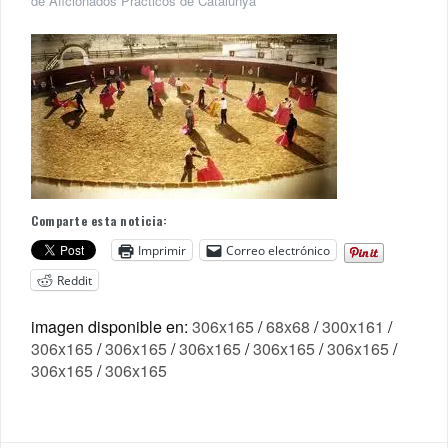
de Aficionados Prácticos de Catalunya
Comparte esta noticia:
Imprimir
Correo electrónico
Reddit
imagen disponible en:
306x165
/
68x68
/
300x161
/
306x165
/
306x165
/
306x165
/
306x165
/
306x165
/
306x165
/
306x165