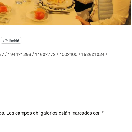
Reddit
67
/
1944x1296
/
1160x773
/
400x400
/
1536x1024
/
da.
Los campos obligatorios están marcados con
*