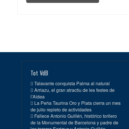
Tot VdB
Talavante conquista Palma al natural
Arriazu, el gran atractiu de les festes de
l’Aldea
La Peña Taurina Oro y Plata cierra un mes
de julio repleto de actividades
Fallece Antonio Guillén, histórico torilero
de la Monumental de Barcelona y padre de
los toreros Enrique y Antonio Guillén