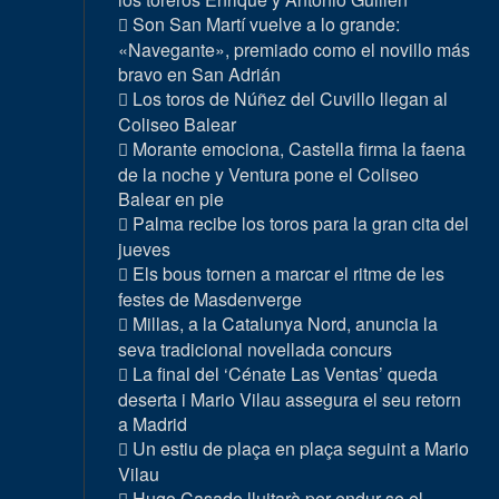
Son San Martí vuelve a lo grande:
«Navegante», premiado como el novillo más
bravo en San Adrián
Los toros de Núñez del Cuvillo llegan al
Coliseo Balear
Morante emociona, Castella firma la faena
de la noche y Ventura pone el Coliseo
Balear en pie
Palma recibe los toros para la gran cita del
jueves
Els bous tornen a marcar el ritme de les
festes de Masdenverge
Millas, a la Catalunya Nord, anuncia la
seva tradicional novellada concurs
La final del ‘Cénate Las Ventas’ queda
deserta i Mario Vilau assegura el seu retorn
a Madrid
Un estiu de plaça en plaça seguint a Mario
Vilau
Hugo Casado lluitarà per endur-se el