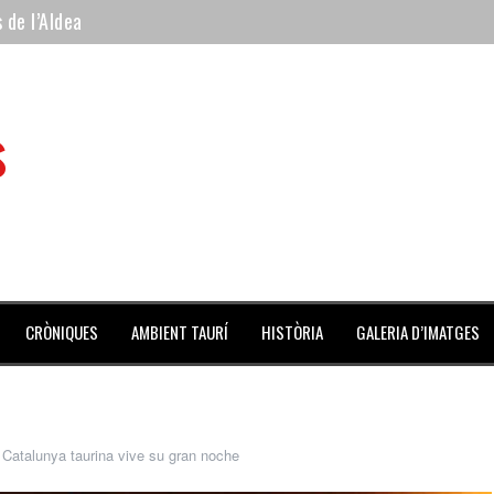
 de l’Aldea
 mes de julio repleto de actividades
ilero de la Monumental de Barcelona y padre de los toreros Enr
s
avegante», premiado como el novillo más bravo en San Adrián
al Coliseo Balear
CRÒNIQUES
AMBIENT TAURÍ
HISTÒRIA
GALERIA D’IMATGES
 Catalunya taurina vive su gran noche