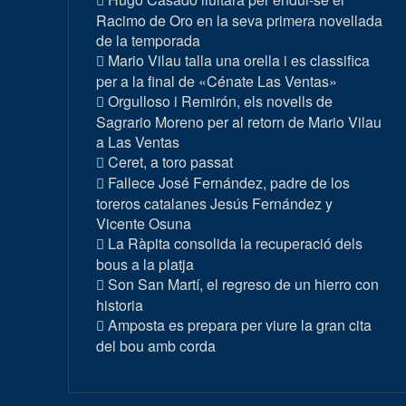
Racimo de Oro en la seva primera novellada
de la temporada
Mario Vilau talla una orella i es classifica
per a la final de «Cénate Las Ventas»
Orgulloso i Remirón, els novells de
Sagrario Moreno per al retorn de Mario Vilau
a Las Ventas
Ceret, a toro passat
Fallece José Fernández, padre de los
toreros catalanes Jesús Fernández y
Vicente Osuna
La Ràpita consolida la recuperació dels
bous a la platja
Son San Martí, el regreso de un hierro con
historia
Amposta es prepara per viure la gran cita
del bou amb corda