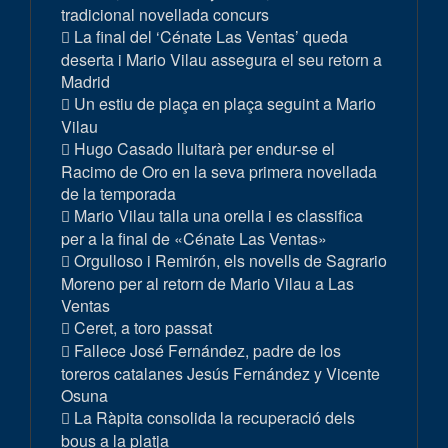
tradicional novellada concurs
La final del ‘Cénate Las Ventas’ queda
deserta i Mario Vilau assegura el seu retorn a
Madrid
Un estiu de plaça en plaça seguint a Mario
Vilau
Hugo Casado lluitarà per endur-se el
Racimo de Oro en la seva primera novellada
de la temporada
Mario Vilau talla una orella i es classifica
per a la final de «Cénate Las Ventas»
Orgulloso i Remirón, els novells de Sagrario
Moreno per al retorn de Mario Vilau a Las
Ventas
Ceret, a toro passat
Fallece José Fernández, padre de los
toreros catalanes Jesús Fernández y Vicente
Osuna
La Ràpita consolida la recuperació dels
bous a la platja