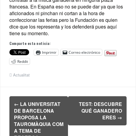
francesa. En España eso no se puede dar ya que los
aficionados ni pinchan ni cortan a la hora de
confeccionar las ferias pero la Fundación es quien
dice que los representa y los defenderá pues aquí
tiene su momento.
Comparte esta noticia:
Imprimir
Correo electrónico
Reddit
Actualitat
Navegación
←
LA UNIVERSITAT
TEST: DESCUBRE
de
DE BARCELONA
QUÉ GANADERO
entradas
PROPOSA LA
ERES
→
TAUROMÀQUIA COM
A TEMA DE