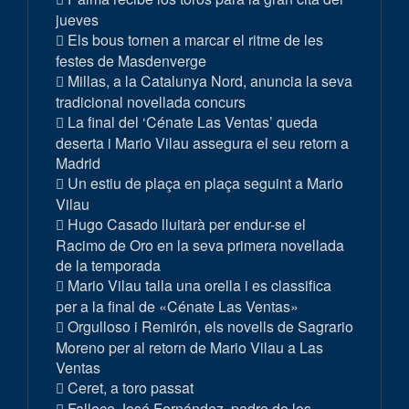
jueves
Els bous tornen a marcar el ritme de les
festes de Masdenverge
Millas, a la Catalunya Nord, anuncia la seva
tradicional novellada concurs
La final del ‘Cénate Las Ventas’ queda
deserta i Mario Vilau assegura el seu retorn a
Madrid
Un estiu de plaça en plaça seguint a Mario
Vilau
Hugo Casado lluitarà per endur-se el
Racimo de Oro en la seva primera novellada
de la temporada
Mario Vilau talla una orella i es classifica
per a la final de «Cénate Las Ventas»
Orgulloso i Remirón, els novells de Sagrario
Moreno per al retorn de Mario Vilau a Las
Ventas
Ceret, a toro passat
Fallece José Fernández, padre de los