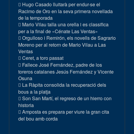
Hugo Casado lluitarà per endur-se el
Racimo de Oro en la seva primera novellada
de la temporada
Mario Vilau talla una orella i es classifica
per a la final de «Cénate Las Ventas»
Orgulloso i Remirón, els novells de Sagrario
Moreno per al retorn de Mario Vilau a Las
Ventas
Ceret, a toro passat
Fallece José Fernández, padre de los
toreros catalanes Jesús Fernández y Vicente
Osuna
La Ràpita consolida la recuperació dels
bous a la platja
Son San Martí, el regreso de un hierro con
historia
Amposta es prepara per viure la gran cita
del bou amb corda