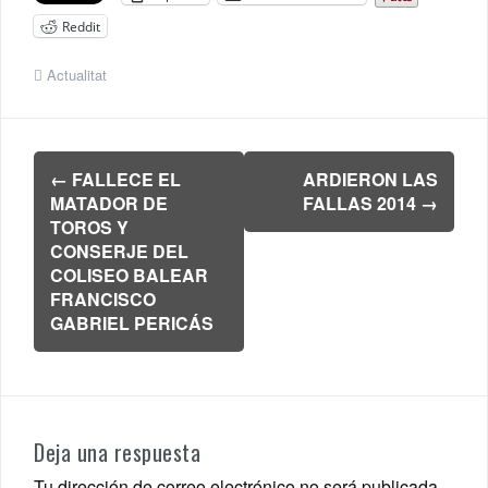
Reddit
Actualitat
Navegación
←
FALLECE EL
ARDIERON LAS
de
MATADOR DE
FALLAS 2014
→
entradas
TOROS Y
CONSERJE DEL
COLISEO BALEAR
FRANCISCO
GABRIEL PERICÁS
Deja una respuesta
Tu dirección de correo electrónico no será publicada.