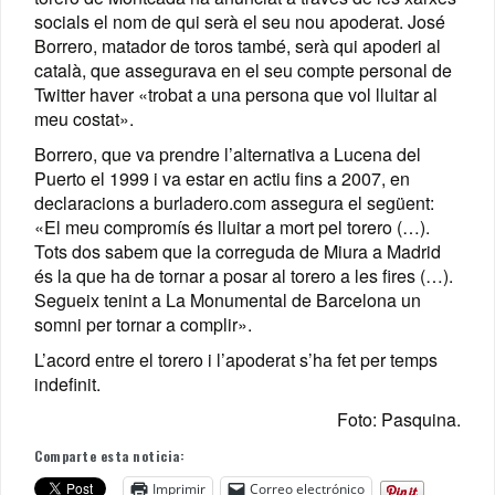
socials el nom de qui serà el seu nou apoderat. José
Borrero, matador de toros també, serà qui apoderi al
català, que assegurava en el seu compte personal de
Twitter haver «trobat a una persona que vol lluitar al
meu costat».
Borrero, que va prendre l’alternativa a Lucena del
Puerto el 1999 i va estar en actiu fins a 2007, en
declaracions a burladero.com assegura el següent:
«El meu compromís és lluitar a mort pel torero (…).
Tots dos sabem que la correguda de Miura a Madrid
és la que ha de tornar a posar al torero a les fires (…).
Segueix tenint a La Monumental de Barcelona un
somni per tornar a complir».
L’acord entre el torero i l’apoderat s’ha fet per temps
indefinit.
Foto: Pasquina.
Comparte esta noticia:
Imprimir
Correo electrónico