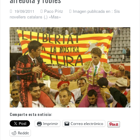
19/09/2011
Paco Píriz
Imagen publicada en :
Sis
novellers catalans (,) «Mas»
Comparte esta noticia:
Imprimir
Correo electrónico
Reddit