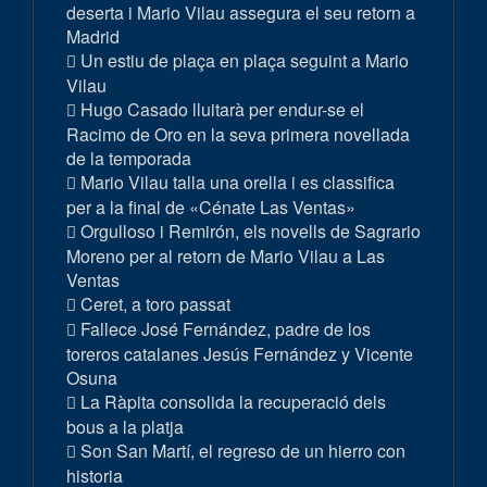
deserta i Mario Vilau assegura el seu retorn a
Madrid
Un estiu de plaça en plaça seguint a Mario
Vilau
Hugo Casado lluitarà per endur-se el
Racimo de Oro en la seva primera novellada
de la temporada
Mario Vilau talla una orella i es classifica
per a la final de «Cénate Las Ventas»
Orgulloso i Remirón, els novells de Sagrario
Moreno per al retorn de Mario Vilau a Las
Ventas
Ceret, a toro passat
Fallece José Fernández, padre de los
toreros catalanes Jesús Fernández y Vicente
Osuna
La Ràpita consolida la recuperació dels
bous a la platja
Son San Martí, el regreso de un hierro con
historia