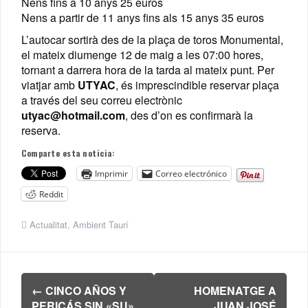
Nens fins a 10 anys 25 euros
Nens a partir de 11 anys fins als 15 anys 35 euros
L’autocar sortirà des de la plaça de toros Monumental,
el mateix diumenge 12 de maig a les 07:00 hores,
tornant a darrera hora de la tarda al mateix punt. Per
viatjar amb
UTYAC
, és imprescindible reservar plaça
a través del seu correu electrònic
utyac@hotmail.com
, des d’on es confirmarà la
reserva.
Comparte esta noticia:
Imprimir
Correo electrónico
Reddit
Actualitat
,
Ambient Taurí
Navegación
←
CINCO AÑOS Y
HOMENATGE A
de
PERICÁS SIN «SU»
JUAN JOSÉ