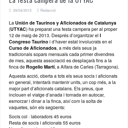
29/04/2013
Redacció
La
Unión de Taurinos y Aficionados de Catalunya
(
UTYAC
) ha preparat una festa campera per al proper
12 de maig de 2013. Després d’organitzar el
I
Congreso Taurino
i d’haver estat involucrats en el
Curso de Aficionados
, a més dels seus ja
tradicionals sopars mensuals cada primer divendres
de mes, aquesta associació es desplaçarà fins a la
finca de
Rogelio Martí
, a Alfara de Carles (Tarragona).
Aquesta acció, oberta a tots els seus socis i aficionats
en general, intentarà mantenir units, un cop més, a la
major part d’aficionats catalans. Els preus, que
inclouen el viatge d’anada i tornada en autocar,
esmorzar i dinar a la finca, així com la solta de
vaquetes, són els següents:
Socis col · laboradors 45 euros
Resta de socis i aficionats 55 euros