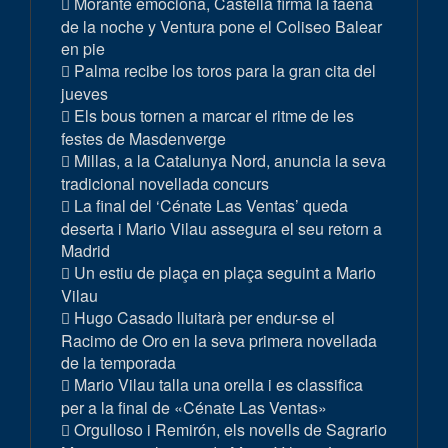
Morante emociona, Castella firma la faena
de la noche y Ventura pone el Coliseo Balear
en pie
Palma recibe los toros para la gran cita del
jueves
Els bous tornen a marcar el ritme de les
festes de Masdenverge
Millas, a la Catalunya Nord, anuncia la seva
tradicional novellada concurs
La final del ‘Cénate Las Ventas’ queda
deserta i Mario Vilau assegura el seu retorn a
Madrid
Un estiu de plaça en plaça seguint a Mario
Vilau
Hugo Casado lluitarà per endur-se el
Racimo de Oro en la seva primera novellada
de la temporada
Mario Vilau talla una orella i es classifica
per a la final de «Cénate Las Ventas»
Orgulloso i Remirón, els novells de Sagrario