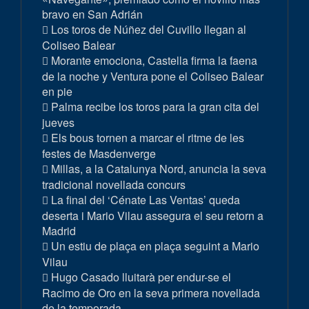
bravo en San Adrián
Los toros de Núñez del Cuvillo llegan al
Coliseo Balear
Morante emociona, Castella firma la faena
de la noche y Ventura pone el Coliseo Balear
en pie
Palma recibe los toros para la gran cita del
jueves
Els bous tornen a marcar el ritme de les
festes de Masdenverge
Millas, a la Catalunya Nord, anuncia la seva
tradicional novellada concurs
La final del ‘Cénate Las Ventas’ queda
deserta i Mario Vilau assegura el seu retorn a
Madrid
Un estiu de plaça en plaça seguint a Mario
Vilau
Hugo Casado lluitarà per endur-se el
Racimo de Oro en la seva primera novellada
de la temporada