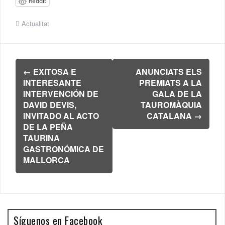
Reddit
Actualitat
Navegación
←
EXITOSA E
ANUNCIATS ELS
de
INTERESANTE
PREMIATS A LA
entradas
INTERVENCIÓN DE
GALA DE LA
DAVID DEVIS,
TAUROMÀQUIA
INVITADO AL ACTO
CATALANA
→
DE LA PEÑA
TAURINA
GASTRONÓMICA DE
MALLORCA
Síguenos en Facebook