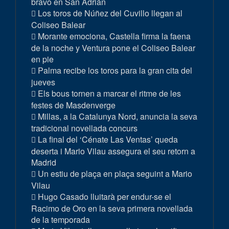
bravo en San Adrián
Los toros de Núñez del Cuvillo llegan al
Coliseo Balear
Morante emociona, Castella firma la faena
de la noche y Ventura pone el Coliseo Balear
en pie
Palma recibe los toros para la gran cita del
jueves
Els bous tornen a marcar el ritme de les
festes de Masdenverge
Millas, a la Catalunya Nord, anuncia la seva
tradicional novellada concurs
La final del ‘Cénate Las Ventas’ queda
deserta i Mario Vilau assegura el seu retorn a
Madrid
Un estiu de plaça en plaça seguint a Mario
Vilau
Hugo Casado lluitarà per endur-se el
Racimo de Oro en la seva primera novellada
de la temporada