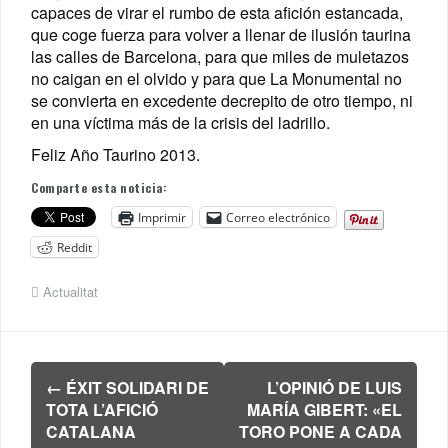
capaces de virar el rumbo de esta afición estancada,
que coge fuerza para volver a llenar de ilusión taurina
las calles de Barcelona, para que miles de muletazos
no caigan en el olvido y para que La Monumental no
se convierta en excedente decrepito de otro tiempo, ni
en una víctima más de la crisis del ladrillo.
Feliz Año Taurino 2013.
Comparte esta noticia:
Imprimir
Correo electrónico
Reddit
Actualitat
Navegación
←
ÉXIT SOLIDARI DE
L’OPINIÓ DE LUIS
de
TOTA L’AFICIÓ
MARÍA GIBERT: «EL
entradas
CATALANA
TORO PONE A CADA