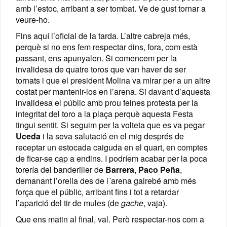
amb l’estoc, arribant a ser tombat. Ve de gust tornar a
veure-ho.
Fins aquí l’oficial de la tarda. L’altre cabreja més,
perquè si no ens fem respectar dins, fora, com està
passant, ens apunyalen. Si comencem per la
invalidesa de quatre toros que van haver de ser
tornats i que el president Molina va mirar per a un altre
costat per mantenir-los en l’arena. Si davant d’aquesta
invalidesa el públic amb prou feines protesta per la
integritat del toro a la plaça perquè aquesta Festa
tingui sentit. Si seguim per la volteta que es va pegar
Uceda
i la seva salutació en el mig després de
receptar un estocada caiguda en el quart, en comptes
de ficar-se cap a endins. I podríem acabar per la poca
torería del banderiller de
Barrera
,
Paco Peña
,
demanant l’orella des de l´arena gairebé amb més
força que el públic, arribant fins i tot a retardar
l’aparició del tir de mules (de
gache
, vaja).
Que ens matin al final, val. Però respectar-nos com a