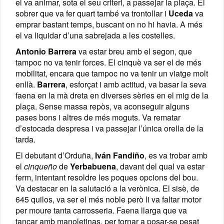
el va animar, sota el seu criteri, a passejar la plaça. El
sobrer que va fer quart també va trontollar i
Uceda
va
emprar bastant temps, buscant on no hi havia. A més
el va liquidar d’una sabrejada a les costelles.
Antonio Barrera
va estar breu amb el segon, que
tampoc no va tenir forces. El cinquè va ser el de més
mobilitat, encara que tampoc no va tenir un viatge molt
enllà.
Barrera
, esforçat i amb actitud, va basar la seva
faena en la mà dreta en diverses sèries en el mig de la
plaça. Sense massa repòs, va aconseguir alguns
pases bons i altres de més moguts. Va rematar
d’estocada despresa i va passejar l’única orella de la
tarda.
El debutant d’Orduña,
Iván Fandiño
, es va trobar amb
el
cinqueño
de
Yerbabuena
, davant del qual va estar
ferm, intentant resoldre les poques opcions del bou.
Va destacar en la salutació a la verònica. El sisè, de
645 quilos, va ser el més noble però li va faltar motor
per moure tanta carrosseria. Faena llarga que va
tancar amb manoletinas, per tornar a posar-se pesat