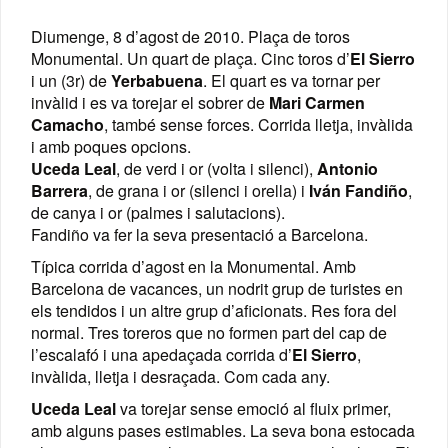
Diumenge, 8 d’agost de 2010. Plaça de toros
Monumental. Un quart de plaça. Cinc toros d’
El
Sierro
i un (3r) de
Yerbabuena
. El quart es va tornar per
invàlid i es va torejar el sobrer de
Mari Carmen
Camacho
, també sense forces. Corrida lletja, invàlida
i amb poques opcions.
Uceda Leal
, de verd i or (volta i silenci),
Antonio
Barrera
, de grana i or (silenci i orella) i
Iván Fandiño
,
de canya i or (palmes i salutacions).
Fandiño va fer la seva presentació a Barcelona.
Típica corrida d’agost en la Monumental. Amb
Barcelona de vacances, un nodrit grup de turistes en
els tendidos i un altre grup d’aficionats. Res fora del
normal. Tres toreros que no formen part del cap de
l’escalafó i una apedaçada corrida d’
El
Sierro
,
invàlida, lletja i desraçada. Com cada any.
Uceda Leal
va torejar sense emoció al fluix primer,
amb alguns pases estimables. La seva bona estocada