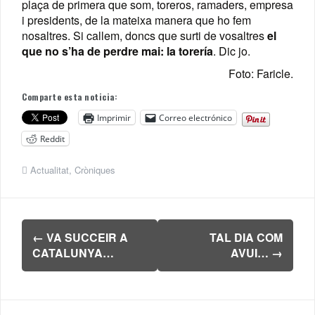
plaça de primera que som, toreros, ramaders, empresa
i presidents, de la mateixa manera que ho fem
nosaltres. Si callem, doncs que surti de vosaltres
el
que no s’ha de perdre mai: la torería
. Dic jo.
Foto: Faricle.
Comparte esta noticia:
Imprimir
Correo electrónico
Reddit
Actualitat
,
Cròniques
Navegación
←
VA SUCCEIR A
TAL DIA COM
de
CATALUNYA…
AVUI…
→
entradas