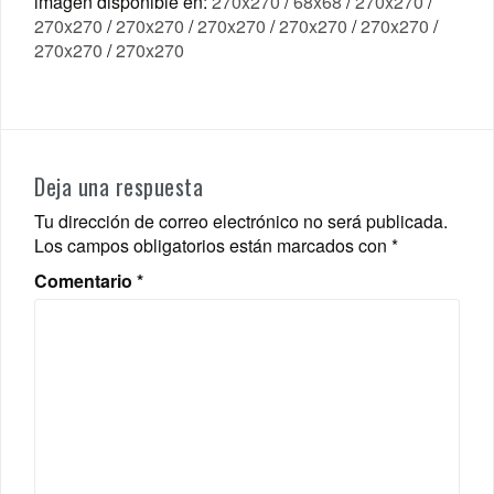
imagen disponible en:
270x270
/
68x68
/
270x270
/
270x270
/
270x270
/
270x270
/
270x270
/
270x270
/
270x270
/
270x270
Deja una respuesta
Tu dirección de correo electrónico no será publicada.
Los campos obligatorios están marcados con
*
Comentario
*