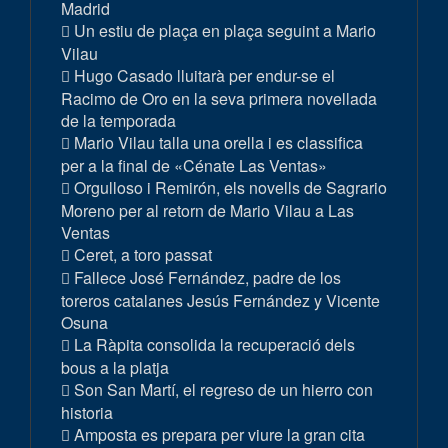
Madrid
Un estiu de plaça en plaça seguint a Mario
Vilau
Hugo Casado lluitarà per endur-se el
Racimo de Oro en la seva primera novellada
de la temporada
Mario Vilau talla una orella i es classifica
per a la final de «Cénate Las Ventas»
Orgulloso i Remirón, els novells de Sagrario
Moreno per al retorn de Mario Vilau a Las
Ventas
Ceret, a toro passat
Fallece José Fernández, padre de los
toreros catalanes Jesús Fernández y Vicente
Osuna
La Ràpita consolida la recuperació dels
bous a la platja
Son San Martí, el regreso de un hierro con
historia
Amposta es prepara per viure la gran cita