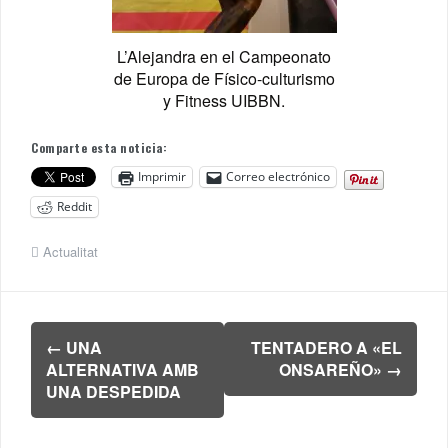
L’Alejandra en el Campeonato
de Europa de Físico-culturismo
y Fitness UIBBN.
Comparte esta noticia:
Imprimir
Correo electrónico
Reddit
Actualitat
Navegación
←
UNA
TENTADERO A «EL
de
ALTERNATIVA AMB
ONSAREÑO»
→
entradas
UNA DESPEDIDA