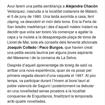
Avui farem una petita semblança a
Alejandra Chacón
Velázquez, nascuda a la localitat costanera de Mataró,
el 5 de juny de 1980. Una tarda avorrida a casa, fent
zàping, va descobrir el món dels toros. Era la Feria de
San Isisdro madrilenya i des d’aquell mateix instant va
decidir que volia ser torero.Va començar a agafar la
capa y la muleta a la desapareguda plaça de toros de
Lloret de Mar, sota els consells dels fervents aficionats
Joaquín Collado
i
Paco Burgos
, que havien creat
una petita escola taurina per alguns joves aspirants
del Maresme i de la comarca de La Selva.
Després d’aquell aprenentatge de toreig de saló va
arribar una nova experiència, quan es va posar per
primera vegada davant d’una vaqueta el 1997. Al poc
temps, va participar durant l’hivern al borsí taurí al
poble valencià de Sagunt i posteriorment va debutar
en una novelledad sense picadors a la localitat
conquense de Enguidanos, finalitzant la temporada
amb quatre novellades.