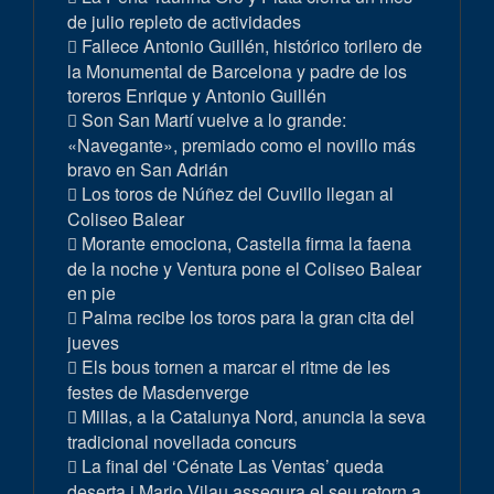
de julio repleto de actividades
Fallece Antonio Guillén, histórico torilero de
la Monumental de Barcelona y padre de los
toreros Enrique y Antonio Guillén
Son San Martí vuelve a lo grande:
«Navegante», premiado como el novillo más
bravo en San Adrián
Los toros de Núñez del Cuvillo llegan al
Coliseo Balear
Morante emociona, Castella firma la faena
de la noche y Ventura pone el Coliseo Balear
en pie
Palma recibe los toros para la gran cita del
jueves
Els bous tornen a marcar el ritme de les
festes de Masdenverge
Millas, a la Catalunya Nord, anuncia la seva
tradicional novellada concurs
La final del ‘Cénate Las Ventas’ queda
deserta i Mario Vilau assegura el seu retorn a