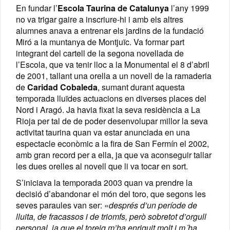
En fundar l’
Escola Taurina de Catalunya
l’any 1999
no va trigar gaire a inscriure-hi i amb els altres
alumnes anava a entrenar els jardins de la fundació
Miró a la muntanya de Montjuïc. Va formar part
integrant del cartell de la segona novellada de
l’Escola, que va tenir lloc a la Monumental el 8 d’abril
de 2001, tallant una orella a un novell de la ramaderia
de
Caridad Cobaleda
, sumant durant aquesta
temporada lluïdes actuacions en diverses places del
Nord i Aragó. Ja havia fixat la seva residència a La
Rioja per tal de de poder desenvolupar millor la seva
activitat taurina quan va estar anunciada en una
espectacle econòmic a la fira de San Fermín el 2002,
amb gran record per a ella, ja que va aconseguir tallar
les dues orelles al novell que li va tocar en sort.
S’iniciava la temporada 2003 quan va prendre la
decisió d’abandonar el món del toro, que segons les
seves paraules van ser: «
després d’un període de
lluita, de fracassos i de triomfs, però sobretot d’orgull
personal, ja que el toreig m’ha enriquit molt i m´ha