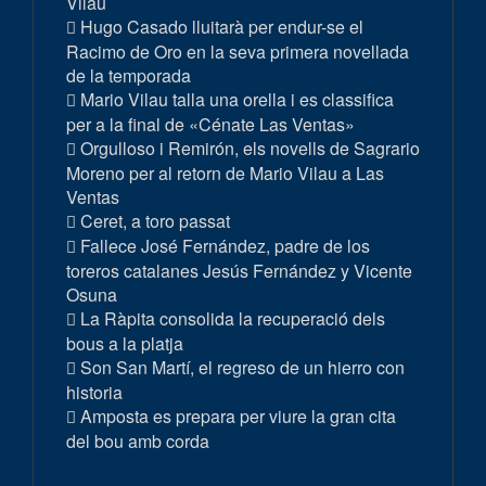
Vilau
Hugo Casado lluitarà per endur-se el
Racimo de Oro en la seva primera novellada
de la temporada
Mario Vilau talla una orella i es classifica
per a la final de «Cénate Las Ventas»
Orgulloso i Remirón, els novells de Sagrario
Moreno per al retorn de Mario Vilau a Las
Ventas
Ceret, a toro passat
Fallece José Fernández, padre de los
toreros catalanes Jesús Fernández y Vicente
Osuna
La Ràpita consolida la recuperació dels
bous a la platja
Son San Martí, el regreso de un hierro con
historia
Amposta es prepara per viure la gran cita
del bou amb corda