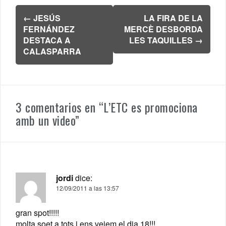
Navegación
←
JESÚS
LA FIRA DE LA
de
FERNÁNDEZ
MERCÈ DESBORDA
entradas
DESTACA A
LES TAQUILLES
→
CALASPARRA
3 comentarios en “
L’ETC es promociona
amb un video
”
jordi
dice:
12/09/2011 a las 13:57
gran spot!!!!!
molta soet a tots i ens veiem el dia 18!!!