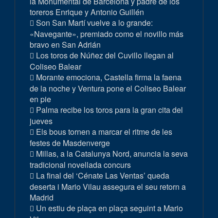
la Monumental de Barcelona y padre de los
toreros Enrique y Antonio Guillén
Son San Martí vuelve a lo grande:
«Navegante», premiado como el novillo más
bravo en San Adrián
Los toros de Núñez del Cuvillo llegan al
Coliseo Balear
Morante emociona, Castella firma la faena
de la noche y Ventura pone el Coliseo Balear
en pie
Palma recibe los toros para la gran cita del
jueves
Els bous tornen a marcar el ritme de les
festes de Masdenverge
Millas, a la Catalunya Nord, anuncia la seva
tradicional novellada concurs
La final del ‘Cénate Las Ventas’ queda
deserta i Mario Vilau assegura el seu retorn a
Madrid
Un estiu de plaça en plaça seguint a Mario