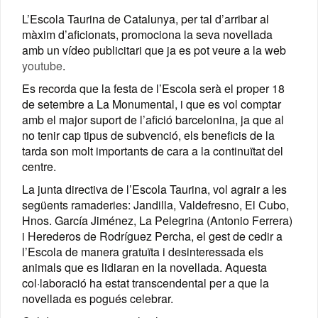
L’Escola Taurina de Catalunya, per tal d’arribar al
màxim d’aficionats, promociona la seva novellada
amb un vídeo publicitari que ja es pot veure a la web
youtube
.
Es recorda que la festa de l’Escola serà el proper 18
de setembre a La Monumental, i que es vol comptar
amb el major suport de l’afició barcelonina, ja que al
no tenir cap tipus de subvenció, els beneficis de la
tarda son molt importants de cara a la continuïtat del
centre.
La junta directiva de l’Escola Taurina, vol agrair a les
següents ramaderies: Jandilla, Valdefresno, El Cubo,
Hnos. García Jiménez, La Pelegrina (Antonio Ferrera)
i Herederos de Rodríguez Percha, el gest de cedir a
l’Escola de manera gratuïta i desinteressada els
animals que es lidiaran en la novellada. Aquesta
col·laboració ha estat transcendental per a que la
novellada es pogués celebrar.