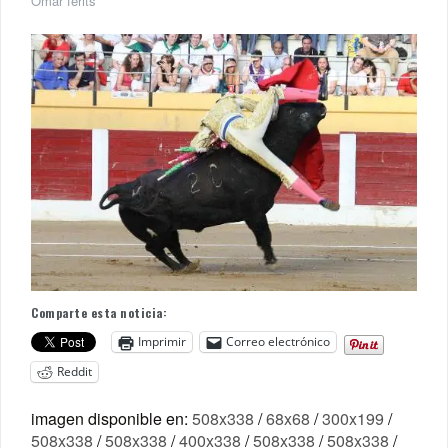
Omar ferits
Comparte esta noticia:
Imprimir
Correo electrónico
Reddit
imagen disponible en:
508x338
/
68x68
/
300x199
/
508x338
/
508x338
/
400x338
/
508x338
/
508x338
/