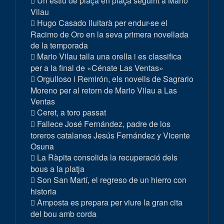
Un estiu de plaça en plaça seguint a Mario
Vilau
Hugo Casado lluitarà per endur-se el
Racimo de Oro en la seva primera novellada
de la temporada
Mario Vilau talla una orella i es classifica
per a la final de «Cénate Las Ventas»
Orgulloso i Remirón, els novells de Sagrario
Moreno per al retorn de Mario Vilau a Las
Ventas
Ceret, a toro passat
Fallece José Fernández, padre de los
toreros catalanes Jesús Fernández y Vicente
Osuna
La Ràpita consolida la recuperació dels
bous a la platja
Son San Martí, el regreso de un hierro con
historia
Amposta es prepara per viure la gran cita
del bou amb corda