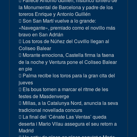
Fallece Antonio Guillén, histórico torilero de
la Monumental de Barcelona y padre de los
toreros Enrique y Antonio Guillén
Son San Martí vuelve a lo grande:
«Navegante», premiado como el novillo más
bravo en San Adrián
Los toros de Núñez del Cuvillo llegan al
Coliseo Balear
Morante emociona, Castella firma la faena
de la noche y Ventura pone el Coliseo Balear
en pie
Palma recibe los toros para la gran cita del
jueves
Els bous tornen a marcar el ritme de les
festes de Masdenverge
Millas, a la Catalunya Nord, anuncia la seva
tradicional novellada concurs
La final del ‘Cénate Las Ventas’ queda
deserta i Mario Vilau assegura el seu retorn a
Madrid