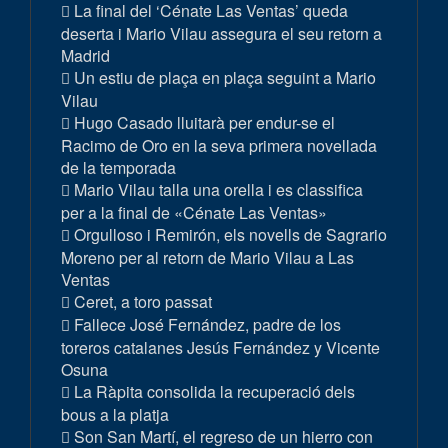
La final del ‘Cénate Las Ventas’ queda
deserta i Mario Vilau assegura el seu retorn a
Madrid
Un estiu de plaça en plaça seguint a Mario
Vilau
Hugo Casado lluitarà per endur-se el
Racimo de Oro en la seva primera novellada
de la temporada
Mario Vilau talla una orella i es classifica
per a la final de «Cénate Las Ventas»
Orgulloso i Remirón, els novells de Sagrario
Moreno per al retorn de Mario Vilau a Las
Ventas
Ceret, a toro passat
Fallece José Fernández, padre de los
toreros catalanes Jesús Fernández y Vicente
Osuna
La Ràpita consolida la recuperació dels
bous a la platja
Son San Martí, el regreso de un hierro con