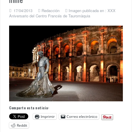
17/04/2013
Redacción
Imagen publicada en :
XXX
Aniversario del Centro Francés de Tauromàquia
Comparte esta noticia:
Imprimir
Correo electrónico
Reddit