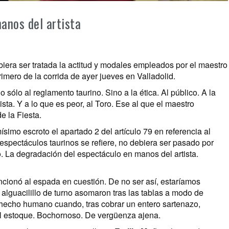
anos del artista
iera ser tratada la actitud y modales empleados por el maestro
mero de la corrida de ayer jueves en Valladolid.
sólo al reglamento taurino. Sino a la ética. Al público. A la
sta. Y a lo que es peor, al Toro. Ese al que el maestro
e la Fiesta.
imo escroto el apartado 2 del artículo 79 en referencia al
e espectáculos taurinos se refiere, no debiera ser pasado por
o. La degradación del espectáculo en manos del artista.
ncionó al espada en cuestión. De no ser así, estaríamos
alguacilillo de turno asomaron tras las tablas a modo de
hecho humano cuando, tras cobrar un entero sartenazo,
el estoque. Bochornoso. De vergüenza ajena.