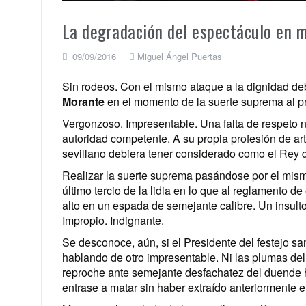
La degradación del espectáculo en m
09/09/2016
Miguel Ángel Puertas
Sin rodeos. Con el mismo ataque a la dignidad deb
Morante
en el momento de la suerte suprema al pri
Vergonzoso. Impresentable. Una falta de respeto no 
autoridad competente. A su propia profesión de arti
sevillano debiera tener considerado como el Rey d
Realizar la suerte suprema pasándose por el mismís
último tercio de la lidia en lo que al reglamento d
alto en un espada de semejante calibre. Un insult
Impropio. Indignante.
Se desconoce, aún, si el Presidente del festejo sa
hablando de otro impresentable. Ni las plumas del 
reproche ante semejante desfachatez del duende 
entrase a matar sin haber extraído anteriormente 