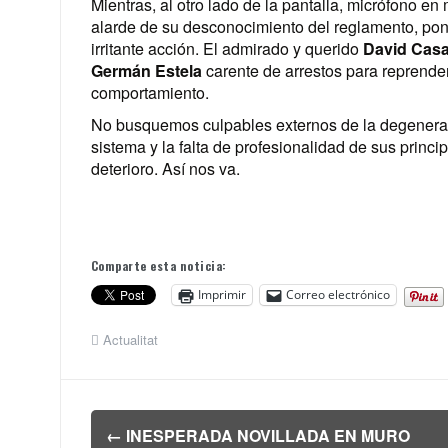
Mientras, al otro lado de la pantalla, micrófono en
alarde de su desconocimiento del reglamento, pon
irritante acción. El admirado y querido
David Cas
Germán Estela
carente de arrestos para reprender
comportamiento.
No busquemos culpables externos de la degeneraci
sistema y la falta de profesionalidad de sus princ
deterioro. Así nos va.
Comparte esta noticia:
Imprimir
Correo electrónico
Actualitat
Navegación
←
INESPERADA NOVILLADA EN MURO