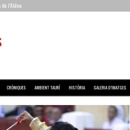
 de l’Aldea
 mes de julio repleto de actividades
ilero de la Monumental de Barcelona y padre de los toreros Enr
s
avegante», premiado como el novillo más bravo en San Adrián
al Coliseo Balear
CRÒNIQUES
AMBIENT TAURÍ
HISTÒRIA
GALERIA D’IMATGES