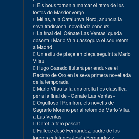
Els bous tornen a marcar el ritme de les
festes de Masdenverge
Millas, a la Catalunya Nord, anuncia la
seva tradicional novellada concurs
La final del ‘Cénate Las Ventas’ queda
deserta i Mario Vilau assegura el seu retorn
a Madrid
Un estiu de plaça en plaça seguint a Mario
Vilau
Hugo Casado lluitarà per endur-se el
Racimo de Oro en la seva primera novellada
de la temporada
Mario Vilau talla una orella i es classifica
per a la final de «Cénate Las Ventas»
Orgulloso i Remirón, els novells de
Sagrario Moreno per al retorn de Mario Vilau
a Las Ventas
Ceret, a toro passat
Fallece José Fernández, padre de los
toreros catalanes Jesús Fernández y