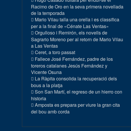
Racimo de Oro en la seva primera novellada
de la temporada
Mario Vilau talla una orella i es classifica
per a la final de «Cénate Las Ventas»
Orgulloso i Remirón, els novells de
Sagrario Moreno per al retorn de Mario Vilau
a Las Ventas
Ceret, a toro passat
Fallece José Fernández, padre de los
toreros catalanes Jesús Fernández y
Vicente Osuna
La Ràpita consolida la recuperació dels
bous a la platja
Son San Martí, el regreso de un hierro con
historia
Amposta es prepara per viure la gran cita
del bou amb corda