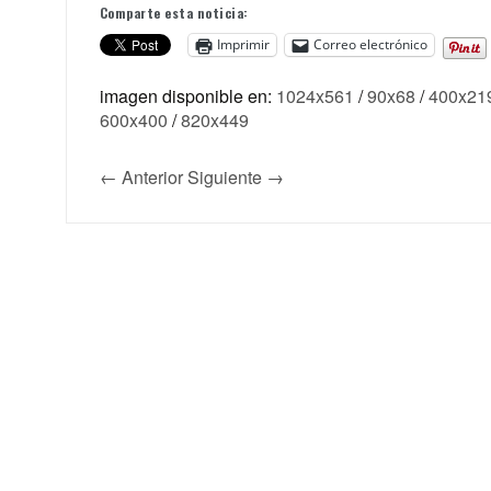
Comparte esta noticia:
Imprimir
Correo electrónico
imagen disponible en:
1024x561
/
90x68
/
400x21
600x400
/
820x449
← Anterior
Siguiente →