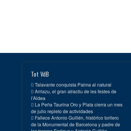
Tot VdB
Talavante conquista Palma al natural
Arriazu, el gran atractiu de les festes de
l’Aldea
La Peña Taurina Oro y Plata cierra un mes
de julio repleto de actividades
Fallece Antonio Guillén, histórico torilero
de la Monumental de Barcelona y padre de
los toreros Enrique y Antonio Guillén