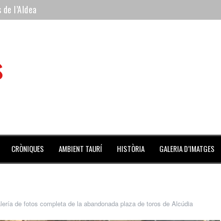
 de l’Aldea
 mes de julio repleto de actividades
ilero de la Monumental de Barcelona y padre de los toreros Enr
s
avegante», premiado como el novillo más bravo en San Adrián
al Coliseo Balear
CRÒNIQUES
AMBIENT TAURÍ
HISTÒRIA
GALERIA D’IMATGES
lería de fotos completa de la abandonada plaza de toros de Alcúdia