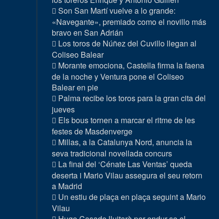
Son San Martí vuelve a lo grande:
«Navegante», premiado como el novillo más
bravo en San Adrián
Los toros de Núñez del Cuvillo llegan al
Coliseo Balear
Morante emociona, Castella firma la faena
de la noche y Ventura pone el Coliseo
Balear en pie
Palma recibe los toros para la gran cita del
jueves
Els bous tornen a marcar el ritme de les
festes de Masdenverge
Millas, a la Catalunya Nord, anuncia la
seva tradicional novellada concurs
La final del ‘Cénate Las Ventas’ queda
deserta i Mario Vilau assegura el seu retorn
a Madrid
Un estiu de plaça en plaça seguint a Mario
Vilau
Hugo Casado lluitarà per endur-se el