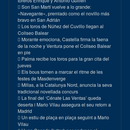
toreros Enrique y Antonio Guillén
Son San Martí vuelve a lo grande:
«Navegante», premiado como el novillo más
bravo en San Adrián
Los toros de Núñez del Cuvillo llegan al
Coliseo Balear
Morante emociona, Castella firma la faena
de la noche y Ventura pone el Coliseo Balear
en pie
Palma recibe los toros para la gran cita del
jueves
Els bous tornen a marcar el ritme de les
festes de Masdenverge
Millas, a la Catalunya Nord, anuncia la seva
tradicional novellada concurs
La final del ‘Cénate Las Ventas’ queda
deserta i Mario Vilau assegura el seu retorn a
Madrid
Un estiu de plaça en plaça seguint a Mario
Vilau