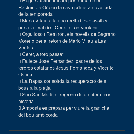
Hugo Casado lluitarà per endur-se el
Racimo de Oro en la seva primera novellada
de la temporada
Mario Vilau talla una orella i es classifica
per a la final de «Cénate Las Ventas»
Orgulloso i Remirón, els novells de Sagrario
Moreno per al retorn de Mario Vilau a Las
Ventas
Ceret, a toro passat
Fallece José Fernández, padre de los
toreros catalanes Jesús Fernández y Vicente
Osuna
La Ràpita consolida la recuperació dels
bous a la platja
Son San Martí, el regreso de un hierro con
historia
Amposta es prepara per viure la gran cita
del bou amb corda