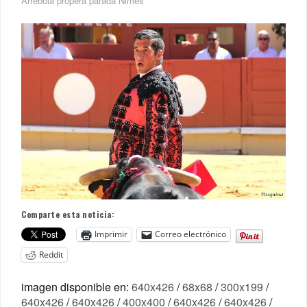
Arrebola propera parada Nimes
Comparte esta noticia:
Imprimir
Correo electrónico
Reddit
imagen disponible en:
640x426
/
68x68
/
300x199
/
640x426
/
640x426
/
400x400
/
640x426
/
640x426
/