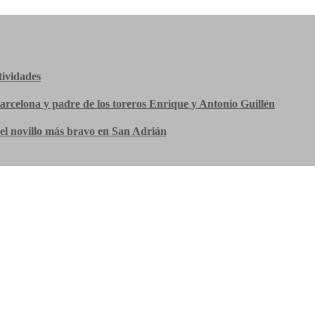
tividades
Barcelona y padre de los toreros Enrique y Antonio Guillén
el novillo más bravo en San Adrián