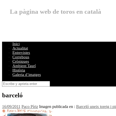
La pàgina web de toros en català
Inici
Actualitat
Entrevistes
Correbous
Cròniques
Ambient Taurí
Història
Galeria d’imatges
Buscar
por:
barceló
16/09/2011
Paco Píriz
Imagen publicada en :
Barceló uneix toreig i p