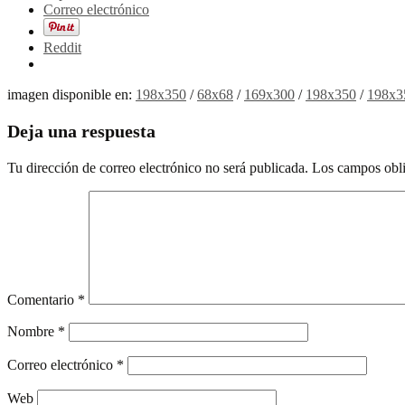
Correo electrónico
Reddit
imagen disponible en:
198x350
/
68x68
/
169x300
/
198x350
/
198x3
Deja una respuesta
Tu dirección de correo electrónico no será publicada.
Los campos obli
Comentario
*
Nombre
*
Correo electrónico
*
Web