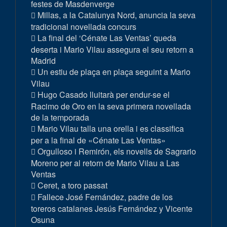
festes de Masdenverge
Millas, a la Catalunya Nord, anuncia la seva
tradicional novellada concurs
La final del ‘Cénate Las Ventas’ queda
deserta i Mario Vilau assegura el seu retorn a
Madrid
Un estiu de plaça en plaça seguint a Mario
Vilau
Hugo Casado lluitarà per endur-se el
Racimo de Oro en la seva primera novellada
de la temporada
Mario Vilau talla una orella i es classifica
per a la final de «Cénate Las Ventas»
Orgulloso i Remirón, els novells de Sagrario
Moreno per al retorn de Mario Vilau a Las
Ventas
Ceret, a toro passat
Fallece José Fernández, padre de los
toreros catalanes Jesús Fernández y Vicente
Osuna