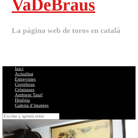
VaDeBraus
La pàgina web de toros en català
Inici
Actualitat
Entrevistes
Correbous
Cròniques
Ambient Taurí
Història
Galeria d’imatges
Buscar
por: