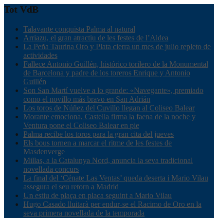
Tot VdB
Talavante conquista Palma al natural
Arriazu, el gran atractiu de les festes de l’Aldea
La Peña Taurina Oro y Plata cierra un mes de julio repleto de
actividades
Fallece Antonio Guillén, histórico torilero de la Monumental
de Barcelona y padre de los toreros Enrique y Antonio
Guillén
Son San Martí vuelve a lo grande: «Navegante», premiado
como el novillo más bravo en San Adrián
Los toros de Núñez del Cuvillo llegan al Coliseo Balear
Morante emociona, Castella firma la faena de la noche y
Ventura pone el Coliseo Balear en pie
Palma recibe los toros para la gran cita del jueves
Els bous tornen a marcar el ritme de les festes de
Masdenverge
Millas, a la Catalunya Nord, anuncia la seva tradicional
novellada concurs
La final del ‘Cénate Las Ventas’ queda deserta i Mario Vilau
assegura el seu retorn a Madrid
Un estiu de plaça en plaça seguint a Mario Vilau
Hugo Casado lluitarà per endur-se el Racimo de Oro en la
seva primera novellada de la temporada