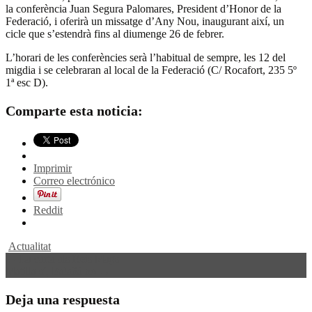
la conferència Juan Segura Palomares, President d’Honor de la
Federació, i oferirà un missatge d’Any Nou, inaugurant així, un
cicle que s’estendrà fins al diumenge 26 de febrer.
L’horari de les conferències serà l’habitual de sempre, les 12 del
migdia i se celebraran al local de la Federació (C/ Rocafort, 235 5º
1ª esc D).
Comparte esta noticia:
Imprimir
Correo electrónico
Reddit
Actualitat
Navegación
←
La carta als Reis Mags
Matilla sí, Balañá no
→
de
entradas
Deja una respuesta