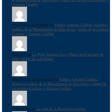
Antonio Guillén
Jesus Grasa Hernández en
Fallece Antonio Guillén, histórico
torilero de la Monumental de Barcelona y padre de los toreros
Enrique y Antonio Guillén
Plus plus en
La Peña Taurina Oro y Plata cierra un mes de
julio repleto de actividades
bernardo de la torre garcia en
Fallece Antonio Guillén,
histórico torilero de la Monumental de Barcelona y padre de
los toreros Enrique y Antonio Guillén
Joan Millán en
La guía de la Barcelona taurina