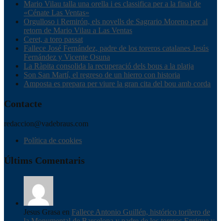
Mario Vilau talla una orella i es classifica per a la final de
«Cénate Las Ventas»
Orgulloso i Remirón, els novells de Sagrario Moreno per al
retorn de Mario Vilau a Las Ventas
Ceret, a toro passat
Fallece José Fernández, padre de los toreros catalanes Jesús
Fernández y Vicente Osuna
La Ràpita consolida la recuperació dels bous a la platja
Son San Martí, el regreso de un hierro con historia
Amposta es prepara per viure la gran cita del bou amb corda
Contacte
redaccion@vadebraus.com
Política de cookies
Últims Comentaris
Jesus Grasa en
Fallece Antonio Guillén, histórico torilero de
la Monumental de Barcelona y padre de los toreros Enrique y