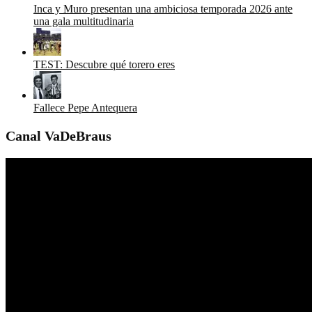
Inca y Muro presentan una ambiciosa temporada 2026 ante
una gala multitudinaria
TEST: Descubre qué torero eres
Fallece Pepe Antequera
Canal VaDeBraus