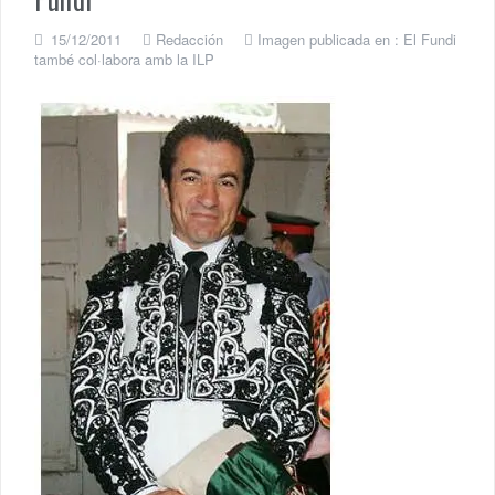
15/12/2011
Redacción
Imagen publicada en :
El Fundi
també col·labora amb la ILP