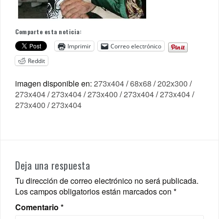
Comparte esta noticia:
Imprimir
Correo electrónico
Reddit
imagen disponible en:
273x404
/
68x68
/
202x300
/
273x404
/
273x404
/
273x400
/
273x404
/
273x404
/
273x400
/
273x404
Deja una respuesta
Tu dirección de correo electrónico no será publicada.
Los campos obligatorios están marcados con
*
Comentario
*