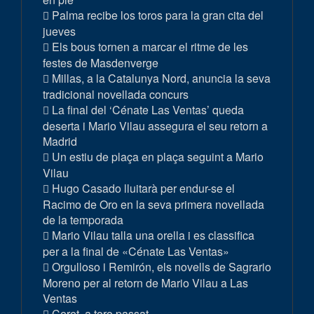
Palma recibe los toros para la gran cita del
jueves
Els bous tornen a marcar el ritme de les
festes de Masdenverge
Millas, a la Catalunya Nord, anuncia la seva
tradicional novellada concurs
La final del ‘Cénate Las Ventas’ queda
deserta i Mario Vilau assegura el seu retorn a
Madrid
Un estiu de plaça en plaça seguint a Mario
Vilau
Hugo Casado lluitarà per endur-se el
Racimo de Oro en la seva primera novellada
de la temporada
Mario Vilau talla una orella i es classifica
per a la final de «Cénate Las Ventas»
Orgulloso i Remirón, els novells de Sagrario
Moreno per al retorn de Mario Vilau a Las
Ventas
Ceret, a toro passat