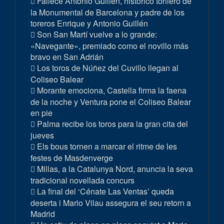
Fallece Antonio Guillén, histórico torilero de
la Monumental de Barcelona y padre de los
toreros Enrique y Antonio Guillén
Son San Martí vuelve a lo grande:
«Navegante», premiado como el novillo más
bravo en San Adrián
Los toros de Núñez del Cuvillo llegan al
Coliseo Balear
Morante emociona, Castella firma la faena
de la noche y Ventura pone el Coliseo Balear
en pie
Palma recibe los toros para la gran cita del
jueves
Els bous tornen a marcar el ritme de les
festes de Masdenverge
Millas, a la Catalunya Nord, anuncia la seva
tradicional novellada concurs
La final del ‘Cénate Las Ventas’ queda
deserta i Mario Vilau assegura el seu retorn a
Madrid