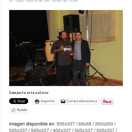
la I Gala Taurina de Les Terres de l’Ebre
Comparte esta noticia:
Imprimir
Correo electrónico
Reddit
imagen disponible en:
505x337
/
68x68
/
300x200
/
505x337
/
505x337
/
400x337
/
505x337
/
505x337
/