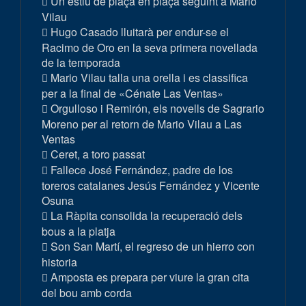
Un estiu de plaça en plaça seguint a Mario
Vilau
Hugo Casado lluitarà per endur-se el
Racimo de Oro en la seva primera novellada
de la temporada
Mario Vilau talla una orella i es classifica
per a la final de «Cénate Las Ventas»
Orgulloso i Remirón, els novells de Sagrario
Moreno per al retorn de Mario Vilau a Las
Ventas
Ceret, a toro passat
Fallece José Fernández, padre de los
toreros catalanes Jesús Fernández y Vicente
Osuna
La Ràpita consolida la recuperació dels
bous a la platja
Son San Martí, el regreso de un hierro con
historia
Amposta es prepara per viure la gran cita
del bou amb corda