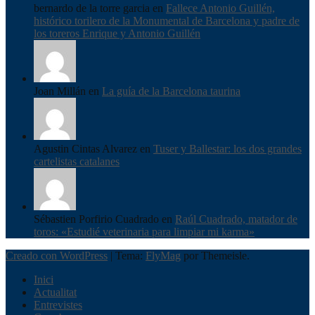
bernardo de la torre garcia en
Fallece Antonio Guillén,
histórico torilero de la Monumental de Barcelona y padre de
los toreros Enrique y Antonio Guillén
Joan Millán en
La guía de la Barcelona taurina
Agustin Cintas Alvarez en
Tuser y Ballestar: los dos grandes
cartelistas catalanes
Sébastien Porfirio Cuadrado en
Raúl Cuadrado, matador de
toros: «Estudié veterinaria para limpiar mi karma»
Creado con WordPress
|
Tema:
FlyMag
por Themeisle.
Inici
Actualitat
Entrevistes