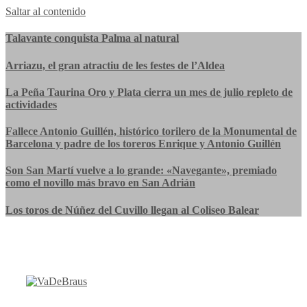
Saltar al contenido
Talavante conquista Palma al natural
Arriazu, el gran atractiu de les festes de l’Aldea
La Peña Taurina Oro y Plata cierra un mes de julio repleto de
actividades
Fallece Antonio Guillén, histórico torilero de la Monumental de
Barcelona y padre de los toreros Enrique y Antonio Guillén
Son San Martí vuelve a lo grande: «Navegante», premiado
como el novillo más bravo en San Adrián
Los toros de Núñez del Cuvillo llegan al Coliseo Balear