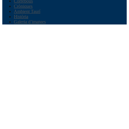
Correbous
Cròniques
Ambient Taurí
Història
Galeria d’imatges