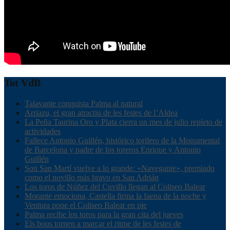
Tot VdB
Talavante conquista Palma al natural
Arriazu, el gran atractiu de les festes de l’Aldea
La Peña Taurina Oro y Plata cierra un mes de julio repleto de
actividades
Fallece Antonio Guillén, histórico torilero de la Monumental
de Barcelona y padre de los toreros Enrique y Antonio
Guillén
Son San Martí vuelve a lo grande: «Navegante», premiado
como el novillo más bravo en San Adrián
Los toros de Núñez del Cuvillo llegan al Coliseo Balear
Morante emociona, Castella firma la faena de la noche y
Ventura pone el Coliseo Balear en pie
Palma recibe los toros para la gran cita del jueves
Els bous tornen a marcar el ritme de les festes de