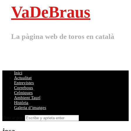
VaDeBraus
La pàgina web de toros en català
Inici
Actualitat
Entrevistes
Correbous
Cròniques
Ambient Taurí
Història
Galeria d’imatges
Buscar por:
josa