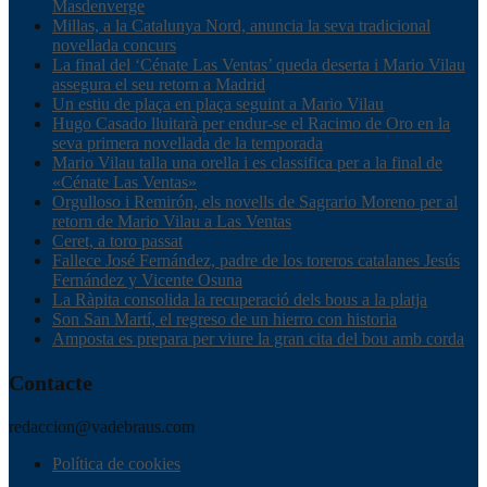
Masdenverge
Millas, a la Catalunya Nord, anuncia la seva tradicional
novellada concurs
La final del ‘Cénate Las Ventas’ queda deserta i Mario Vilau
assegura el seu retorn a Madrid
Un estiu de plaça en plaça seguint a Mario Vilau
Hugo Casado lluitarà per endur-se el Racimo de Oro en la
seva primera novellada de la temporada
Mario Vilau talla una orella i es classifica per a la final de
«Cénate Las Ventas»
Orgulloso i Remirón, els novells de Sagrario Moreno per al
retorn de Mario Vilau a Las Ventas
Ceret, a toro passat
Fallece José Fernández, padre de los toreros catalanes Jesús
Fernández y Vicente Osuna
La Ràpita consolida la recuperació dels bous a la platja
Son San Martí, el regreso de un hierro con historia
Amposta es prepara per viure la gran cita del bou amb corda
Contacte
redaccion@vadebraus.com
Política de cookies