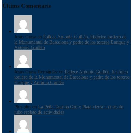
Últims Comentaris
Jesus Grasa en
Fallece Antonio Guillén, histórico torilero de
la Monumental de Barcelona y padre de los toreros Enrique y
Antonio Guillén
Jesus Grasa Hernández en
Fallece Antonio Guillén, histórico
torilero de la Monumental de Barcelona y padre de los toreros
Enrique y Antonio Guillén
Plus plus en
La Peña Taurina Oro y Plata cierra un mes de
julio repleto de actividades