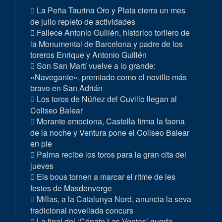
La Peña Taurina Oro y Plata cierra un mes
de julio repleto de actividades
Fallece Antonio Guillén, histórico torilero de
la Monumental de Barcelona y padre de los
toreros Enrique y Antonio Guillén
Son San Martí vuelve a lo grande:
«Navegante», premiado como el novillo más
bravo en San Adrián
Los toros de Núñez del Cuvillo llegan al
Coliseo Balear
Morante emociona, Castella firma la faena
de la noche y Ventura pone el Coliseo Balear
en pie
Palma recibe los toros para la gran cita del
jueves
Els bous tornen a marcar el ritme de les
festes de Masdenverge
Millas, a la Catalunya Nord, anuncia la seva
tradicional novellada concurs
La final del ‘Cénate Las Ventas’ queda