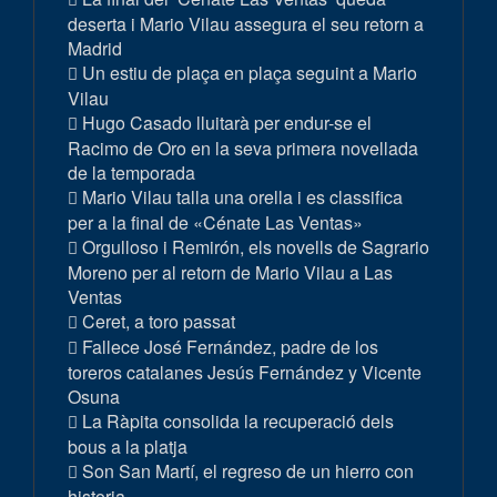
deserta i Mario Vilau assegura el seu retorn a
Madrid
Un estiu de plaça en plaça seguint a Mario
Vilau
Hugo Casado lluitarà per endur-se el
Racimo de Oro en la seva primera novellada
de la temporada
Mario Vilau talla una orella i es classifica
per a la final de «Cénate Las Ventas»
Orgulloso i Remirón, els novells de Sagrario
Moreno per al retorn de Mario Vilau a Las
Ventas
Ceret, a toro passat
Fallece José Fernández, padre de los
toreros catalanes Jesús Fernández y Vicente
Osuna
La Ràpita consolida la recuperació dels
bous a la platja
Son San Martí, el regreso de un hierro con
historia