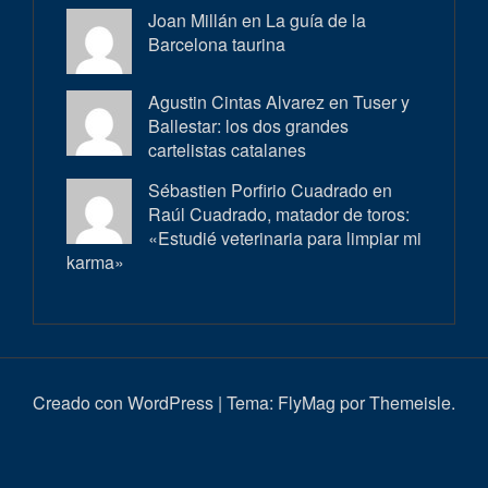
Joan Millán en
La guía de la
Barcelona taurina
Agustin Cintas Alvarez en
Tuser y
Ballestar: los dos grandes
cartelistas catalanes
Sébastien Porfirio Cuadrado en
Raúl Cuadrado, matador de toros:
«Estudié veterinaria para limpiar mi
karma»
Creado con WordPress
|
Tema:
FlyMag
por Themeisle.
Inici
Actualitat
Entrevistes
Correbous
Cròniques
Ambient
Història
Galeria
Taurí
d’imatges