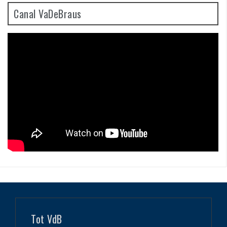
Canal VaDeBraus
Tot VdB