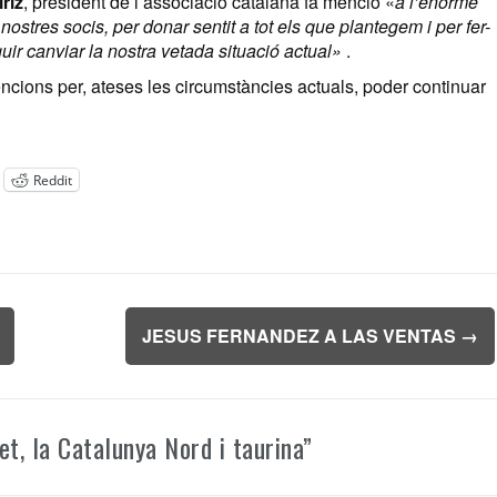
riz
, president de l’associació catalana fa menció «
a l’enorme
 nostres socis, per donar sentit a tot els que plantegem i per fer-
 canviar la nostra vetada situació actual»
.
ncions per, ateses les circumstàncies actuals, poder continuar
Reddit
JESUS FERNANDEZ A LAS VENTAS
→
t, la Catalunya Nord i taurina
”