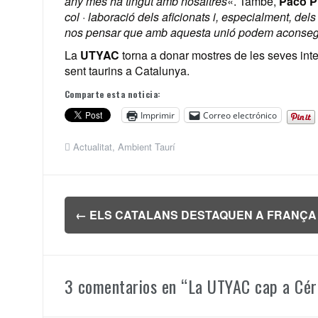
any més ha tingut amb nosaltres
«. També,
Paco Pí
col · laboració dels aficionats i, especialment, dels
nos pensar que amb aquesta unió podem aconseguir
La
UTYAC
torna a donar mostres de les seves inte
sent taurins a Catalunya.
Comparte esta noticia:
Imprimir
Correo electrónico
Actualitat
,
Ambient Taurí
Navegación
←
ELS CATALANS DESTAQUEN A FRANÇA
de
entradas
3 comentarios en “
La UTYAC cap a Cére