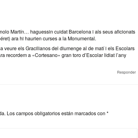
Manolo Martín… haguessin cuidat Barcelona i als seus aficionats
Céret) ara hi haurien curses a la Monumental.
ena veure els Gracilianos del diumenge al de matí i els Escolars
ra recordem a «Cortesano» gran toro d’Escolar lidiat l’any
Responder
da.
Los campos obligatorios están marcados con
*