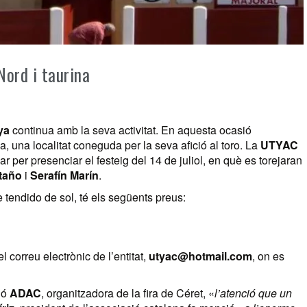
Nord i taurina
ya
continua amb la seva activitat. En aquesta ocasió
, una localitat coneguda per la seva afició al toro. La
UTYAC
ar per presenciar el festeig del 14 de juliol, en què es torejaran
taño
i
Serafín Marín
.
e tendido de sol, té els següents preus:
el correu electrònic de l’entitat,
utyac@hotmail.com
, on es
ió
ADAC
, organitzadora de la fira de Céret, «
l’atenció que un