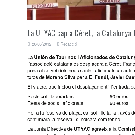
La UTYAC cap a Céret, la Catalunya 
26/06/2012
Redacció
La
Unión de Taurinos i Aficionados de Catalun
l’associació catalana es desplaçarà a Céret, França
posa al servei dels seus socis i aficionats un autoc
toros de
Moreno Silva
per a
El Fundi
,
Javier Cas
El viatge, que inclou el desplaçament i l’entrada d
Socis col · laboradors 50 euros
Resta de socis i aficionats 60 euros
Per a la reserva de plaça, cal sol · licitar a través d
confirmarà la reserva i s’indicarà com fer-ho.
La Junta Directiva de
UTYAC
agraeix a la Comiss