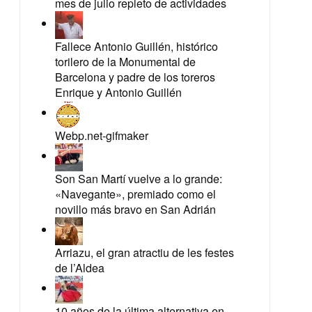
mes de julio repleto de actividades
Fallece Antonio Guillén, histórico
torilero de la Monumental de
Barcelona y padre de los toreros
Enrique y Antonio Guillén
Webp.net-gifmaker
Son San Martí vuelve a lo grande:
«Navegante», premiado como el
novillo más bravo en San Adrián
Arriazu, el gran atractiu de les festes
de l’Aldea
10 años de la última alternativa en