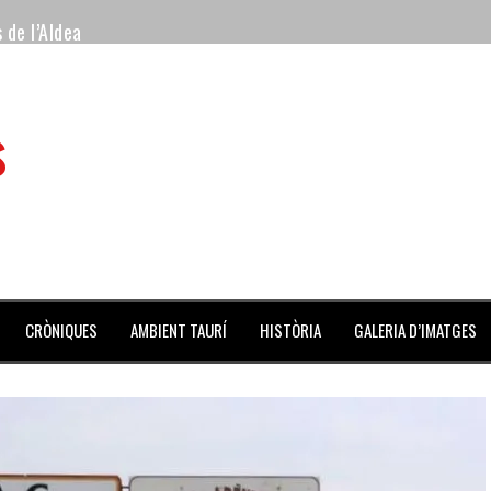
 de l’Aldea
 mes de julio repleto de actividades
s
ilero de la Monumental de Barcelona y padre de los toreros Enr
avegante», premiado como el novillo más bravo en San Adrián
al Coliseo Balear
aena de la noche y Ventura pone el Coliseo Balear en pie
CRÒNIQUES
AMBIENT TAURÍ
HISTÒRIA
GALERIA D’IMATGES