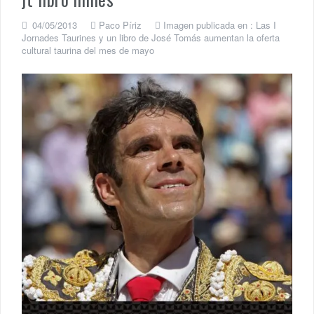
04/05/2013
Paco Píriz
Imagen publicada en :
Las I
Jornades Taurines y un libro de José Tomás aumentan la oferta
cultural taurina del mes de mayo