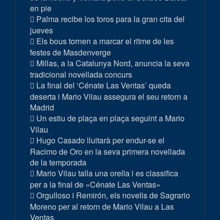
en pie
Palma recibe los toros para la gran cita del
jueves
Els bous tornen a marcar el ritme de les
festes de Masdenverge
Millas, a la Catalunya Nord, anuncia la seva
tradicional novellada concurs
La final del ‘Cénate Las Ventas’ queda
deserta i Mario Vilau assegura el seu retorn a
Madrid
Un estiu de plaça en plaça seguint a Mario
Vilau
Hugo Casado lluitarà per endur-se el
Racimo de Oro en la seva primera novellada
de la temporada
Mario Vilau talla una orella i es classifica
per a la final de «Cénate Las Ventas»
Orgulloso i Remirón, els novells de Sagrario
Moreno per al retorn de Mario Vilau a Las
Ventas