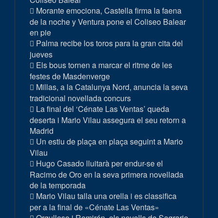
Morante emociona, Castella firma la faena
de la noche y Ventura pone el Coliseo Balear
en pie
Palma recibe los toros para la gran cita del
jueves
Els bous tornen a marcar el ritme de les
festes de Masdenverge
Millas, a la Catalunya Nord, anuncia la seva
tradicional novellada concurs
La final del ‘Cénate Las Ventas’ queda
deserta i Mario Vilau assegura el seu retorn a
Madrid
Un estiu de plaça en plaça seguint a Mario
Vilau
Hugo Casado lluitarà per endur-se el
Racimo de Oro en la seva primera novellada
de la temporada
Mario Vilau talla una orella i es classifica
per a la final de «Cénate Las Ventas»
Orgulloso i Remirón, els novells de Sagrario