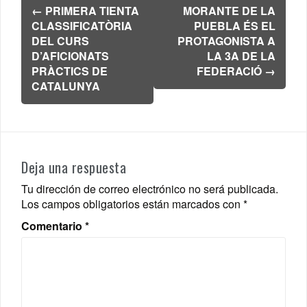
Navegación
←
PRIMERA TIENTA
MORANTE DE LA
de
CLASSIFICATÒRIA
PUEBLA ÉS EL
entradas
DEL CURS
PROTAGONISTA A
D’AFICIONATS
LA 3A DE LA
PRÀCTICS DE
FEDERACIÓ
→
CATALUNYA
Deja una respuesta
Tu dirección de correo electrónico no será publicada.
Los campos obligatorios están marcados con
*
Comentario
*