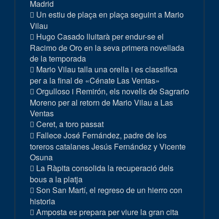
Madrid
Un estiu de plaça en plaça seguint a Mario
Vilau
Hugo Casado lluitarà per endur-se el
Racimo de Oro en la seva primera novellada
de la temporada
Mario Vilau talla una orella i es classifica
per a la final de «Cénate Las Ventas»
Orgulloso i Remirón, els novells de Sagrario
Moreno per al retorn de Mario Vilau a Las
Ventas
Ceret, a toro passat
Fallece José Fernández, padre de los
toreros catalanes Jesús Fernández y Vicente
Osuna
La Ràpita consolida la recuperació dels
bous a la platja
Son San Martí, el regreso de un hierro con
historia
Amposta es prepara per viure la gran cita