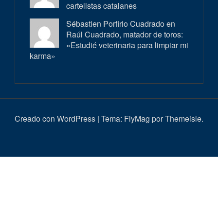
cartelistas catalanes
Sébastien Porfirio Cuadrado en
Raúl Cuadrado, matador de toros:
«Estudié veterinaria para limpiar mi
karma»
Creado con WordPress
|
Tema:
FlyMag
por Themeisle.
Inici
Actualitat
Entrevistes
Correbous
Cròniques
Ambient
Història
Galeria
Taurí
d’imatges