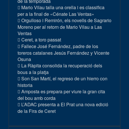
de la temporada
Mario Vilau talla una orella i es classifica
per a la final de «Cénate Las Ventas»
Orgulloso i Remirón, els novells de Sagrario
Moreno per al retorn de Mario Vilau a Las
Ventas
Ceret, a toro passat
Fallece José Fernández, padre de los
toreros catalanes Jesús Fernández y Vicente
Osuna
La Ràpita consolida la recuperació dels
bous a la platja
Son San Martí, el regreso de un hierro con
historia
Amposta es prepara per viure la gran cita
del bou amb corda
L’ADAC presenta a El Prat una nova edició
de la Fira de Ceret