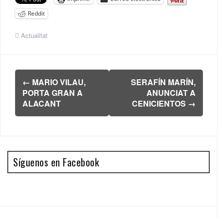
Reddit
Actualitat
Navegación
←
MARIO VILAU,
SERAFÍN MARÍN,
de
PORTA GRAN A
ANUNCIAT A
entradas
ALACANT
CENICIENTOS
→
Síguenos en Facebook