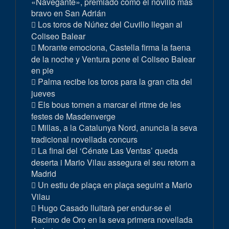
«Navegante», premiado como el novillo más
bravo en San Adrián
Los toros de Núñez del Cuvillo llegan al
Coliseo Balear
Morante emociona, Castella firma la faena
de la noche y Ventura pone el Coliseo Balear
en pie
Palma recibe los toros para la gran cita del
jueves
Els bous tornen a marcar el ritme de les
festes de Masdenverge
Millas, a la Catalunya Nord, anuncia la seva
tradicional novellada concurs
La final del ‘Cénate Las Ventas’ queda
deserta i Mario Vilau assegura el seu retorn a
Madrid
Un estiu de plaça en plaça seguint a Mario
Vilau
Hugo Casado lluitarà per endur-se el
Racimo de Oro en la seva primera novellada