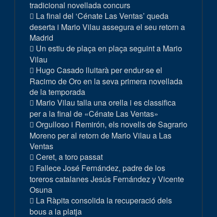
tradicional novellada concurs
La final del ‘Cénate Las Ventas’ queda
deserta i Mario Vilau assegura el seu retorn a
Madrid
Un estiu de plaça en plaça seguint a Mario
Vilau
Hugo Casado lluitarà per endur-se el
Racimo de Oro en la seva primera novellada
de la temporada
Mario Vilau talla una orella i es classifica
per a la final de «Cénate Las Ventas»
Orgulloso i Remirón, els novells de Sagrario
Moreno per al retorn de Mario Vilau a Las
Ventas
Ceret, a toro passat
Fallece José Fernández, padre de los
toreros catalanes Jesús Fernández y Vicente
Osuna
La Ràpita consolida la recuperació dels
bous a la platja