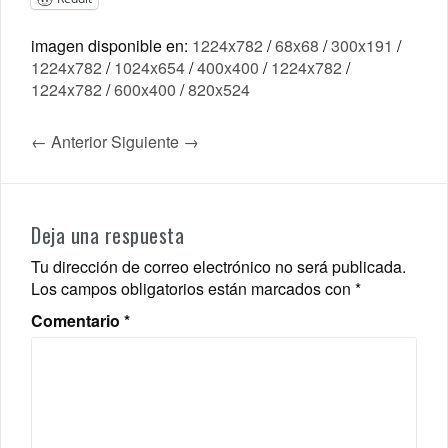
imagen disponible en:
1224x782
/
68x68
/
300x191
/
1224x782
/
1024x654
/
400x400
/
1224x782
/
1224x782
/
600x400
/
820x524
← Anterior
Siguiente →
Deja una respuesta
Tu dirección de correo electrónico no será publicada.
Los campos obligatorios están marcados con
*
Comentario
*