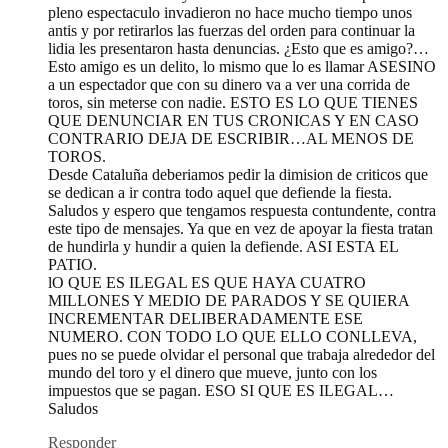
pleno espectaculo invadieron no hace mucho tiempo unos
antis y por retirarlos las fuerzas del orden para continuar la
lidia les presentaron hasta denuncias. ¿Esto que es amigo?…
Esto amigo es un delito, lo mismo que lo es llamar ASESINO
a un espectador que con su dinero va a ver una corrida de
toros, sin meterse con nadie. ESTO ES LO QUE TIENES
QUE DENUNCIAR EN TUS CRONICAS Y EN CASO
CONTRARIO DEJA DE ESCRIBIR…AL MENOS DE
TOROS.
Desde Cataluña deberiamos pedir la dimision de criticos que
se dedican a ir contra todo aquel que defiende la fiesta.
Saludos y espero que tengamos respuesta contundente, contra
este tipo de mensajes. Ya que en vez de apoyar la fiesta tratan
de hundirla y hundir a quien la defiende. ASI ESTA EL
PATIO.
lO QUE ES ILEGAL ES QUE HAYA CUATRO
MILLONES Y MEDIO DE PARADOS Y SE QUIERA
INCREMENTAR DELIBERADAMENTE ESE
NUMERO. CON TODO LO QUE ELLO CONLLEVA,
pues no se puede olvidar el personal que trabaja alrededor del
mundo del toro y el dinero que mueve, junto con los
impuestos que se pagan. ESO SI QUE ES ILEGAL…
Saludos
Responder