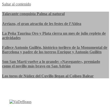
Saltar al contenido
Talavante conquista Palma al natural
Arriazu, el gran atractiu de les festes de l’Aldea
La Peña Taurina Oro y Plata cierra un mes de julio repleto de
actividades
Fallece Antonio Guillén, histórico torilero de la Monumental de
Barcelona y padre de los toreros Enrique y Antonio Guillén
Son San Martí vuelve a lo grande: «Navegante», premiado
como el novillo más bravo en San Adrián
Los toros de Núñez del Cuvillo llegan al Coliseo Balear