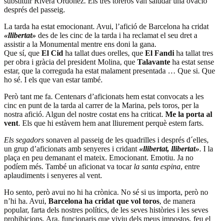
substituir Rivera Ordóñez. Els tres toreros van saludar una ovació
després del passeig.
La tarda ha estat emocionant. Avui, l’afició de Barcelona ha cridat
«llibertat»
des de les cinc de la tarda i ha reclamat el seu dret a
assistir a la Monumental mentre ens doni la gana.
Que sí, que
El Cid
ha tallat dues orelles, que
El Fandi
ha tallat tres
per obra i gràcia del president Molina, que
Talavante
ha estat sense
estar, que la correguda ha estat malament presentada … Que si. Que
ho sé. I els que van estar també.
Però tant me fa. Centenars d’aficionats hem estat convocats a les
cinc en punt de la tarda al carrer de la Marina, pels toros, per la
nostra afició. Algun del nostre costat ens ha criticat.
Me la porta al
vent
. Els que hi estàvem hem anat lliurement perquè estem farts.
Els segadors
sonaven al passeig de les quadrilles i després d´elles,
un grup d’aficionats amb senyeres i cridant
«llibertat, llibertat»
. I la
plaça en peu demanant el mateix. Emocionant. Emotiu. Ja no
podíem més. També un aficionat va tocar
la santa espina
, entre
aplaudiments i senyeres al vent.
Ho sento, però avui no hi ha crònica. No sé si us importa, però no
n’hi ha. Avui,
Barcelona ha cridat que vol toros
, de manera
popular, farta dels nostres polítics, de les seves històries i les seves
prohibicions. Ara, funcionaris que viviu dels meus impostos, feu el