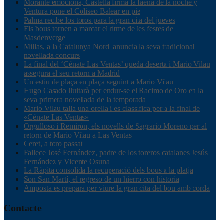
Morante emociona, Castella firma la faena de la noche y
Ventura pone el Coliseo Balear en pie
Palma recibe los toros para la gran cita del jueves
Els bous tornen a marcar el ritme de les festes de
Masdenverge
Millas, a la Catalunya Nord, anuncia la seva tradicional
novellada concurs
La final del ‘Cénate Las Ventas’ queda deserta i Mario Vilau
assegura el seu retorn a Madrid
Un estiu de plaça en plaça seguint a Mario Vilau
Hugo Casado lluitarà per endur-se el Racimo de Oro en la
seva primera novellada de la temporada
Mario Vilau talla una orella i es classifica per a la final de
«Cénate Las Ventas»
Orgulloso i Remirón, els novells de Sagrario Moreno per al
retorn de Mario Vilau a Las Ventas
Ceret, a toro passat
Fallece José Fernández, padre de los toreros catalanes Jesús
Fernández y Vicente Osuna
La Ràpita consolida la recuperació dels bous a la platja
Son San Martí, el regreso de un hierro con historia
Amposta es prepara per viure la gran cita del bou amb corda
Contacte