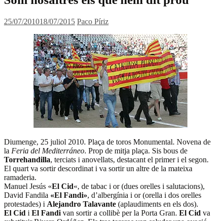
25/07/2010
18/07/2015
Paco Píriz
Diumenge, 25 juliol 2010. Plaça de toros Monumental. Novena de
la
Feria del Mediterráneo
. Prop de mitja plaça. Sis bous de
Torrehandilla
, terciats i anovellats, destacant el primer i el segon.
El quart va sortir descordinat i va sortir un altre de la mateixa
ramaderia.
Manuel Jesús «
El Cid
«, de tabac i or (dues orelles i salutacions),
David Fandila
«El Fandi»
, d’albergínia i or (orella i dos orelles
protestades) i
Alejandro Talavante
(aplaudiments en els dos).
El Cid
i
El Fandi
van sortir a collibè per la Porta Gran.
El Cid
va