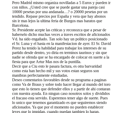
Pero Madrid mismo organiza novilladas a 5 Euros y pueden ir
con niños. ¿Usted cree que se puede gastar una pareja casi
10000 pesetas por una andanada…? o 20000 pesetas por un
tendido. Repase precios por España y vera que hay abonos
sin ir mas lejos la ultima feria de Burgos mas baratos que
Barcelona.
Sr. Presidente acepte las criticas y reconozca que a pesar de
haberselo dicho muchas veces a traves escritos de aficionados
Vd. ha sido engañado. Tan solo hay un politico posicionado
el Sr. Luna y el hasta en la manifestacion de ayer. El Sr. David
Perez ha tenido la habilidad para trabajar los intereses de su
partido desde dentro, yo diria en terminos taurinos y sin que
nadie se ofenda que se ha encargado de colocar en suerte a la
fiesta para que Artur Mas nos de la puntilla.
Decir que a Ciu esto le pasara factura, es otra barvaridad
como esta han hecho mil y sus votos estan seguros son
manibras perfectamente estudiadas.
Deseo comentarios favorables desde su programa a paginas
como Va de Braus y sobre todo hacer llegar al mundo del toro
que esto lo tienen que defender ellos y a partir de ahi contaran
con nuestra ayuda. En ningun caso nosotros solos y divididos
el fracaso esta servido. Esperemos tener algo de suerte. Pues
lo unico que tenemos garantizado es que seguiremos siendo
aficionados. Ya que por el momento no pueden establecer
leyes que lo impidan, cuando puedan tambien lo haran.