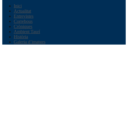
Inici
Actualitat
Entrevistes
Correbous
Cròniques
Ambient Taurí
Història
Galeria d’imatges