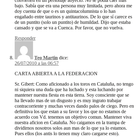
convierten en un personaje abyecto. No se podía caer más
bajo. Sabía que era una persona muy limitada, pero ahora me
doy cuenta de que o es un quintacolumnista o lo han
engañado entre taurinos y antitaurinos. De lo que sí carece es
de un puntito (solo un puntito) de humildad. Dijo que estaba
cansado y que se va a Cuenca. Por favor, que no vuelva.
Responder
Teo Martin
dice:
26/07/2010 a las 06:57
CARTA ABIERTA A LA FEDERACION
Sr. Gibert: Como aficionado a los toros en Cataluña, no tengo
ni siquiera una duda que ha luchado y esta luchando por
mantener nuestra fiesta en esta tierra. Soy consciente que se
ha llevado mas de un disgusto y es muy ingrato trabajar
contracorriente y muchas veces dando palos de ciego. Pero en
definitiva los que estan a su favor y los que no estamos de
acuerdo con Vd. tenemos un objetivo comun. Mantener viva
nuestra aficion en Cataluña. No caigamos en la trampa de
dividirnos nosotros solos aun mas de lo que ya lo estamos.
Pues ellos (los antis lo tienen muy claro cargarse esto).