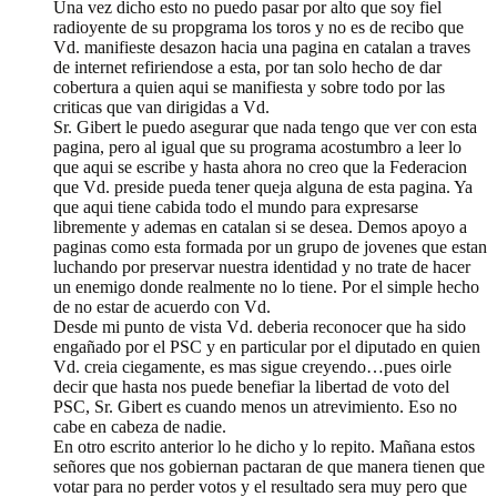
Una vez dicho esto no puedo pasar por alto que soy fiel
radioyente de su propgrama los toros y no es de recibo que
Vd. manifieste desazon hacia una pagina en catalan a traves
de internet refiriendose a esta, por tan solo hecho de dar
cobertura a quien aqui se manifiesta y sobre todo por las
criticas que van dirigidas a Vd.
Sr. Gibert le puedo asegurar que nada tengo que ver con esta
pagina, pero al igual que su programa acostumbro a leer lo
que aqui se escribe y hasta ahora no creo que la Federacion
que Vd. preside pueda tener queja alguna de esta pagina. Ya
que aqui tiene cabida todo el mundo para expresarse
libremente y ademas en catalan si se desea. Demos apoyo a
paginas como esta formada por un grupo de jovenes que estan
luchando por preservar nuestra identidad y no trate de hacer
un enemigo donde realmente no lo tiene. Por el simple hecho
de no estar de acuerdo con Vd.
Desde mi punto de vista Vd. deberia reconocer que ha sido
engañado por el PSC y en particular por el diputado en quien
Vd. creia ciegamente, es mas sigue creyendo…pues oirle
decir que hasta nos puede benefiar la libertad de voto del
PSC, Sr. Gibert es cuando menos un atrevimiento. Eso no
cabe en cabeza de nadie.
En otro escrito anterior lo he dicho y lo repito. Mañana estos
señores que nos gobiernan pactaran de que manera tienen que
votar para no perder votos y el resultado sera muy pero que