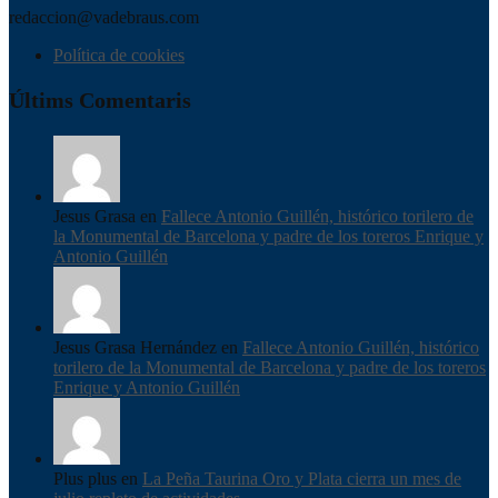
redaccion@vadebraus.com
Política de cookies
Últims Comentaris
Jesus Grasa en
Fallece Antonio Guillén, histórico torilero de
la Monumental de Barcelona y padre de los toreros Enrique y
Antonio Guillén
Jesus Grasa Hernández en
Fallece Antonio Guillén, histórico
torilero de la Monumental de Barcelona y padre de los toreros
Enrique y Antonio Guillén
Plus plus en
La Peña Taurina Oro y Plata cierra un mes de