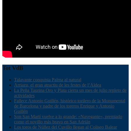
Tot VdB
Talavante conquista Palma al natural
Arriazu, el gran atractiu de les festes de l’Aldea
La Peña Taurina Oro y Plata cierra un mes de julio repleto de
actividades
Fallece Antonio Guillén, histórico torilero de la Monumental
de Barcelona y padre de los toreros Enrique y Antonio
Guillén
Son San Martí vuelve a lo grande: «Navegante», premiado
como el novillo más bravo en San Adrián
Los toros de Núñez del Cuvillo llegan al Coliseo Balear