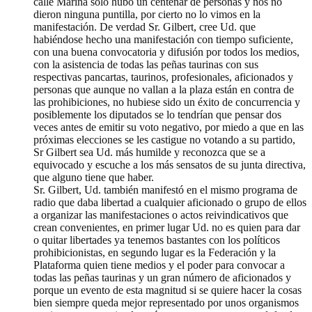
calle Marina solo hubo un centenar de personas y nos no
dieron ninguna puntilla, por cierto no lo vimos en la
manifestación. De verdad Sr. Gilbert, cree Ud. que
habiéndose hecho una manifestación con tiempo suficiente,
con una buena convocatoria y difusión por todos los medios,
con la asistencia de todas las peñas taurinas con sus
respectivas pancartas, taurinos, profesionales, aficionados y
personas que aunque no vallan a la plaza están en contra de
las prohibiciones, no hubiese sido un éxito de concurrencia y
posiblemente los diputados se lo tendrían que pensar dos
veces antes de emitir su voto negativo, por miedo a que en las
próximas elecciones se les castigue no votando a su partido,
Sr Gilbert sea Ud. más humilde y reconozca que se a
equivocado y escuche a los más sensatos de su junta directiva,
que alguno tiene que haber.
Sr. Gilbert, Ud. también manifestó en el mismo programa de
radio que daba libertad a cualquier aficionado o grupo de ellos
a organizar las manifestaciones o actos reivindicativos que
crean convenientes, en primer lugar Ud. no es quien para dar
o quitar libertades ya tenemos bastantes con los políticos
prohibicionistas, en segundo lugar es la Federación y la
Plataforma quien tiene medios y el poder para convocar a
todas las peñas taurinas y un gran número de aficionados y
porque un evento de esta magnitud si se quiere hacer la cosas
bien siempre queda mejor representado por unos organismos