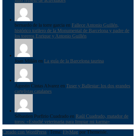
julio repleto de actividades
bernardo de la torre garcia en
Fallece Antonio Guillén,
histórico torilero de la Monumental de Barcelona y padre de
los toreros Enrique y Antonio Guillén
Joan Millán en
La guía de la Barcelona taurina
Agustin Cintas Alvarez en
Tuser y Ballestar: los dos grandes
cartelistas catalanes
Sébastien Porfirio Cuadrado en
Raúl Cuadrado, matador de
toros: «Estudié veterinaria para limpiar mi karma»
Creado con WordPress
|
Tema:
FlyMag
por Themeisle.