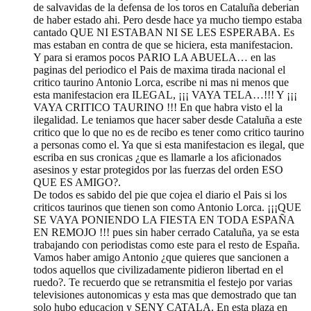
de salvavidas de la defensa de los toros en Cataluña deberian
de haber estado ahi. Pero desde hace ya mucho tiempo estaba
cantado QUE NI ESTABAN NI SE LES ESPERABA. Es
mas estaban en contra de que se hiciera, esta manifestacion.
Y para si eramos pocos PARIO LA ABUELA… en las
paginas del periodico el Pais de maxima tirada nacional el
critico taurino Antonio Lorca, escribe ni mas ni menos que
esta manifestacion era ILEGAL, ¡¡¡ VAYA TELA…!!! Y ¡¡¡
VAYA CRITICO TAURINO !!! En que habra visto el la
ilegalidad. Le teniamos que hacer saber desde Cataluña a este
critico que lo que no es de recibo es tener como critico taurino
a personas como el. Ya que si esta manifestacion es ilegal, que
escriba en sus cronicas ¿que es llamarle a los aficionados
asesinos y estar protegidos por las fuerzas del orden ESO
QUE ES AMIGO?.
De todos es sabido del pie que cojea el diario el Pais si los
criticos taurinos que tienen son como Antonio Lorca. ¡¡¡QUE
SE VAYA PONIENDO LA FIESTA EN TODA ESPAÑA
EN REMOJO !!! pues sin haber cerrado Cataluña, ya se esta
trabajando con periodistas como este para el resto de España.
Vamos haber amigo Antonio ¿que quieres que sancionen a
todos aquellos que civilizadamente pidieron libertad en el
ruedo?. Te recuerdo que se retransmitia el festejo por varias
televisiones autonomicas y esta mas que demostrado que tan
solo hubo educacion y SENY CATALA. En esta plaza en