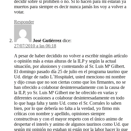
decidir sobre si prohiben o no. Si lo hacen para mi estaran ya
muertos para siempre es decir nunca jamás los voy a volver a
votar.
Responder
José Gutiérrez
dice:
27/07/2010 a las 06:18
A pesar de haber decidido no volver a escribir ningún artículo
o opinión más a estas alturas de la ILP y según la actual
situación, por alusiones y contestando al Sr. Luis Mª Gilbert.
El domingo pasado día 25 de julio en el programa taurino que
Ud. dirige de radio L`Hospitalet, usted menciono mi nombre
y dijo cosas que no son ciertas como que los firmantes, no se
han ofrecido a colaborar desinteresadamente con la causa de
la ILP, yo Sr. Luis Mª Gilbert me he ofrecido en varias y
diferentes ocasiones a colaborar desinteresadamente en todo
lo que haga falta y tanto Ud. como el Sr. Corrales lo saben
bien, por lo que debería no falta a la verdad, yo firmo mis
críticas con nombre y apellido, opiniones siempre
constructivas y con el mayor respeto con el único animo de
despertar el interés y animo de algunos taurinos como Ud. que
según mi opinión no estaban ni están por la labor hacer lo que