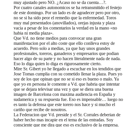
muy ajustado pero NO. ¿Acaso no se da cuenta…?.
Por cuatro canales autonomicos se ha retransmitido el festejo
de este domingo. Por un lado es de agradecer pero por otro,
no se si ha sido peor el remedio que la enfermedad. Toros
muy mal presentados (anovillados), orejas injusta y plaza
vacia a pesar de los comentarios la verdad en la mano «no
habia ni media plaza».
Que Vd. no tiene medios para convocar una gran
manifestacion por el alto coste que ello conlleva estoy de
acuerdo. Pero solo a medias, ya que hay unos grandes
profesionales, toreros, ganaderos y empresarios que podian
hacer algo de su parte y no hacen literalmente nada de nada.
Eso lo diga quien lo diga es rigurosamente cierto.
Mire Sr. Gibert yo he llegado a escuchar en los tendidos que
Jose Tomas cumplia con su cometido llenar la plaza. Pues yo
soy de los que opinan que no se si eso es bueno o malo. Ya
que yo en persona le comente a Vd. que habria que intentar
que se dejara televisar una vez y que se diera una buena
imagen de Barcelona con maxima audiencia en España y
sudamerica y su respuesta fue. Eso es impensable… luego no
es tanto la defensa que este torero nos hace y si mucho el
cariño que recibe de nosotros.
La Federacion que Vd. preside y el Sr. Corrales deberian de
haber hecho mas incapie en el tema de las entradas. Soy
consciente que me dira que eso es exclusivo de la empresa.