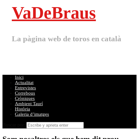
VaDeBraus
La pàgina web de toros en català
Inici
Actualitat
Entrevistes
Correbous
Cròniques
Ambient Taurí
Història
Galeria d’imatges
Buscar por:
Som nosaltres els que hem dit prou