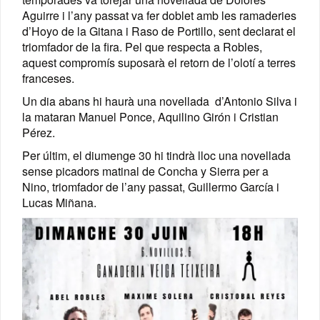
Aguirre i l’any passat va fer doblet amb les ramaderies
d’Hoyo de la Gitana i Raso de Portillo, sent declarat el
triomfador de la fira. Pel que respecta a Robles,
aquest compromís suposarà el retorn de l’olotí a terres
franceses.
Un dia abans hi haurà una novellada d’Antonio Silva i
la mataran Manuel Ponce, Aquilino Girón i Cristian
Pérez.
Per últim, el diumenge 30 hi tindrà lloc una novellada
sense picadors matinal de Concha y Sierra per a
Nino, triomfador de l’any passat, Guillermo García i
Lucas Miñana.