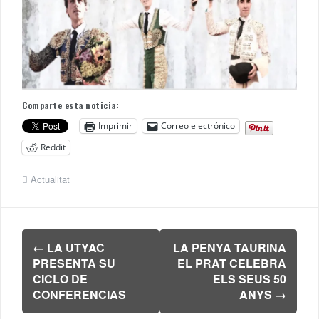
Comparte esta noticia:
Imprimir
Correo electrónico
Reddit
Actualitat
Navegación
←
LA UTYAC
LA PENYA TAURINA
de
PRESENTA SU
EL PRAT CELEBRA
entradas
CICLO DE
ELS SEUS 50
CONFERENCIAS
ANYS
→