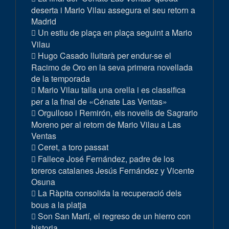
deserta i Mario Vilau assegura el seu retorn a
Madrid
Un estiu de plaça en plaça seguint a Mario
Vilau
Hugo Casado lluitarà per endur-se el
Racimo de Oro en la seva primera novellada
de la temporada
Mario Vilau talla una orella i es classifica
per a la final de «Cénate Las Ventas»
Orgulloso i Remirón, els novells de Sagrario
Moreno per al retorn de Mario Vilau a Las
Ventas
Ceret, a toro passat
Fallece José Fernández, padre de los
toreros catalanes Jesús Fernández y Vicente
Osuna
La Ràpita consolida la recuperació dels
bous a la platja
Son San Martí, el regreso de un hierro con
historia