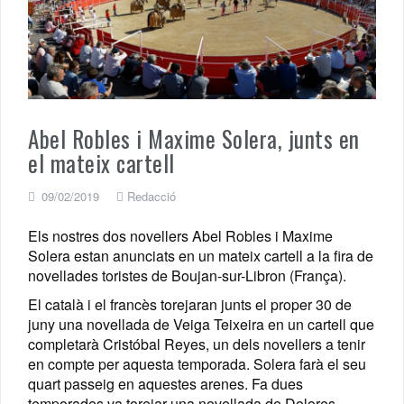
Abel Robles i Maxime Solera, junts en
el mateix cartell
09/02/2019
Redacció
Els nostres dos novellers Abel Robles i Maxime
Solera estan anunciats en un mateix cartell a la fira de
novellades toristes de Boujan-sur-Libron (França).
El català i el francès torejaran junts el proper 30 de
juny una novellada de Veiga Teixeira en un cartell que
completarà Cristóbal Reyes, un dels novellers a tenir
en compte per aquesta temporada. Solera farà el seu
quart passeig en aquestes arenes. Fa dues
temporades va torejar una novellada de Dolores